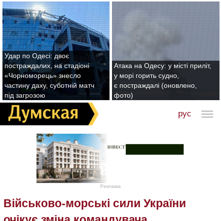
Удар по Одесі: двоє
постраждалих, на стадіоні
Атака на Одесу: у місті приліт,
«Чорноморець» знесло
у морі горить судно,
частину даху, суботній матч
є постраждалі (оновлено,
під загрозою
фото)
рус
Реклама
Військово-морські сили України
очікує зміна командувача