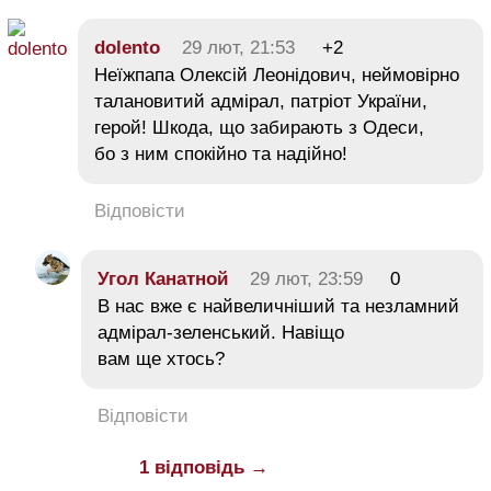
dolento
29 лют, 21:53
+2
Неїжпапа Олексій Леонідович, неймовірно
талановитий адмірал, патріот України,
герой! Шкода, що забирають з Одеси,
бо з ним спокійно та надійно!
Відповісти
Угол Канатной
29 лют, 23:59
0
В нас вже є найвеличніший та незламний
адмірал-зеленський. Навіщо
вам ще хтось?
Відповісти
1 відповідь →