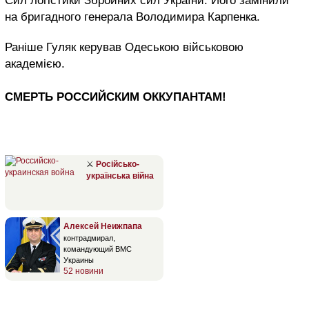
Сил логістики Збройних сил України. Його замінили
на бригадного генерала Володимира Карпенка.
Раніше Гуляк керував Одеською військовою
академією.
СМЕРТЬ РОССИЙСКИМ ОККУПАНТАМ!
⚔
Російсько-
українська війна
Алексей Неижпапа
контрадмирал,
командующий ВМС
Украины
52 новини