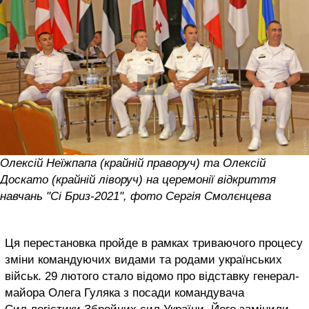
Олексій Неїжпапа (крайній праворуч) та Олексій
Доскато (крайній ліворуч) на церемонії відкриття
навчань "Сі Бриз-2021", фото Сергія Смолєнцева
Ця перестановка пройде в рамках триваючого процесу
зміни командуючих видами та родами українських
військ. 29 лютого стало відомо про відставку генерал-
майора Олега Гуляка з посади командувача