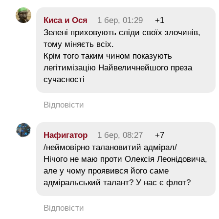
Киса и Ося
1 бер, 01:29
+1
Зелені приховують сліди своїх злочинів,
тому міняєть всіх.
Крім того таким чином показують
легітимізацію Найвеличнейшого преза
сучасності
Відповісти
Нафигатор
1 бер, 08:27
+7
/неймовірно талановитий адмірал/
Нічого не маю проти Олексія Леонідовича,
але у чому проявився його саме
адміральський талант? У нас є флот?
Відповісти