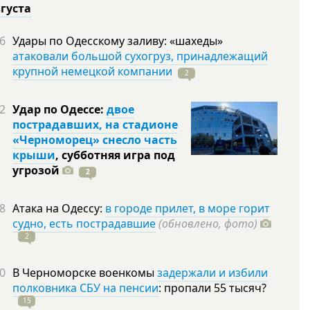
вгуста
6
Удары по Одесскому заливу: «шахеды»
атаковали большой сухогруз, принадлежащий
крупной немецкой компании
2
2
Удар по Одессе:
двое
пострадавших, на стадионе
«Черноморец» снесло часть
крыши
, субботняя игра под
угрозой
2
8
Атака на Одессу:
в городе прилет, в море горит
судно, есть пострадавшие
(обновлено, фото)
2
0
В Черноморске военкомы
задержали и избили
полковника СБУ на пенсии
: пропали 55
тысяч?
15