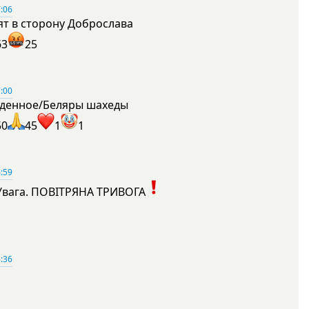
:06
ят в сторону Доброслава
63
25
:00
денное/Беляры шахеды
50
45
1
1
:59
Увага. ПОВІТРЯНА ТРИВОГА
1
:36