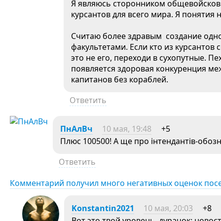
Я являюсь сторонником общевойсково
курсантов для всего мира. Я понятия н
Считаю более здравым создание одн
факультетами. Если кто из курсантов
это не его, переходи в сухопутные. Пе
появляется здоровая конкуренция меж
капитанов без кораблей.
Ответить
ПнАлВч
10 мая, 19:48
+5
Плюс 100500! А ще про інтендантів-обозн
Ответить
Комментарий получил много негативных оценок пос
Konstantin2021
10 мая, 20:03
+8
Вот это твой уровень, дурачок: новос