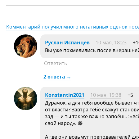
Комментарий получил много негативных оценок пос
Руслан Испанцев
10 мая, 18:23
+1
Вы уже похмелились после вчерашней
Ответить
2 ответа →
Konstantin2021
10 мая, 19:38
+5
Дурачок, а для тебя вообще бывает чт
от власти? Завтра тебе скажут станов
зад — и ты так же важно запоёшь: «вс
свой народ». 😁
А где они возьмут преподавателей для