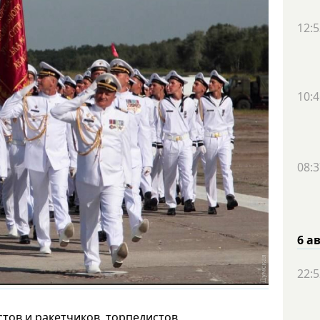
12:5
10:4
08:3
6 а
22:5
тов и ракетчиков, торпедистов