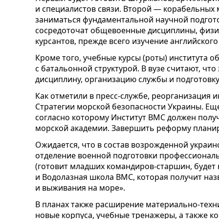
и специалистов связи. Второй — корабельных 
заниматься фундаментальной научной подгото
сосредоточат общевоенные дисциплины, физи
курсантов, прежде всего изучение английского
Кроме того, учебные курсы (роты) института 
с батальонной структурой. В вузе считают, что
дисциплину, организацию службы и подготовк
Как отметили в пресс-службе, реорганизация 
Стратегии морской безопасности Украины. Ещ
согласно которому Институт ВМС должен получ
морской академии. Завершить реформу планир
Ожидается, что в состав возрожденной украин
отделение военной подготовки профессиональ
(готовит младших командиров-старшин, будет
и Водолазная школа ВМС, которая получит наз
и выживания на море».
В планах также расширение материально-техн
новые корпуса, учебные тренажеры, а также ко