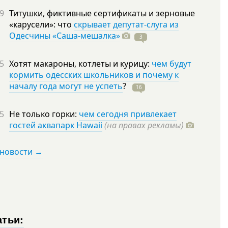
9
Титушки, фиктивные сертификаты и зерновые
«карусели»: что
скрывает депутат-слуга из
Одесчины «Саша-мешалка»
3
5
Хотят макароны, котлеты и курицу:
чем будут
кормить одесских школьников и почему к
началу года могут не успеть
?
16
5
Не только горки:
чем сегодня привлекает
гостей аквапарк Hawaii
(на правах рекламы)
 новости →
атьи: