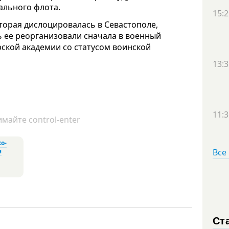
ального флота.
15:2
торая дислоцировалась в Севастополе,
сь ее реорганизовали сначала в военный
рской академии со статусом воинской
13:3
11:3
майте control-enter
о-
я
Все
Ст