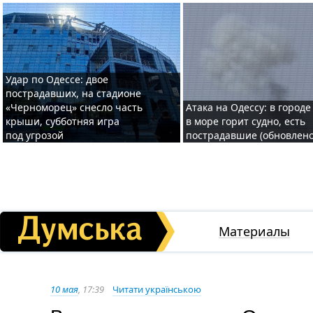
Удар по Одессе: двое
пострадавших, на стадионе
«Черноморец» снесло часть
Атака на Одессу: в городе
крыши, субботняя игра
в море горит судно, есть
под угрозой
пострадавшие (обновлено
Материалы
10 мая
, 17:39
Читати українською