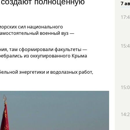
е создают полноценную
7 а
17:4
морских сил национального
 самостоятельный военный вуз —
15:4
ения, там сформировали факультеты —
еребрались из оккупированного Крыма
бельной энергетики и водолазных работ,
15:0
14:2