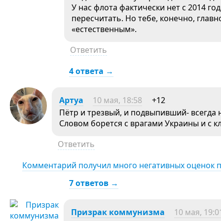
У нас флота фактически нет с 2014 го
пересчитать. Но тебе, конечно, глав
«естественным».
Ответить
4 ответа →
Aртуа
10 мая, 18:58
+12
Пётр и трезвый, и подвыпивший- всегда н
Словом борется с врагами Украины и с к
Ответить
Комментарий получил много негативных оценок 
7 ответов →
Призрак коммунизма
10 мая, 19:0