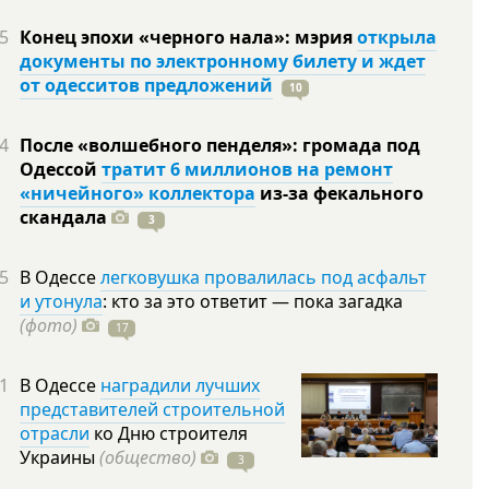
5
Конец эпохи «черного нала»: мэрия
открыла
документы по электронному билету и ждет
от одесситов предложений
10
4
После «волшебного пенделя»: громада под
Одессой
тратит 6 миллионов на ремонт
«ничейного» коллектора
из-за фекального
скандала
3
5
В Одессе
легковушка провалилась под асфальт
и утонула
: кто за это ответит — пока загадка
(фото)
17
1
В Одессе
наградили лучших
представителей строительной
отрасли
ко Дню строителя
Украины
(общество)
3