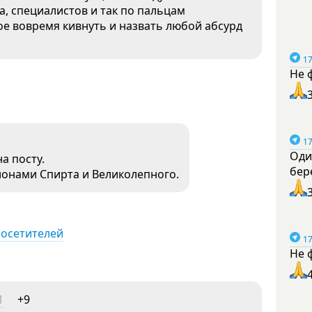
да, специалистов и так по пальцам
ное вовремя кивнуть и назвать любой абсурд
17
Не 
17
Оди
а посту.
бер
лонами Спирта и Великолепного.
посетителей
17
Не 
1
+9