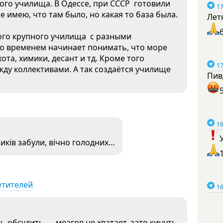
го училища. В Одессе, при СССР готовили
17
е имею, что там было, но какая то база была.
Лет
ого крупного училища с разными
 со временем начинает понимать, что море
хота, химики, десант и тд. Кроме того
17
ду коллективами. А так создаётся училище
Пив
16
иків забули, вічно голодних…
етителей
16
ть обсудить — мозгов не хватает, зато кинуть