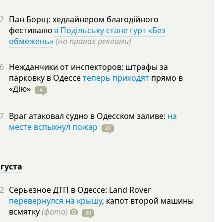
2
Пан Борщ: хедлайнером благодійного
фестивалю
в Подільську стане гурт «Без
обмежень»
(на правах реклами)
6
Нежданчики от инспекторов: штрафы за
парковку в Одессе
теперь приходят
прямо в
«Дію»
4
7
Враг атаковал судно в Одесском заливе:
на
месте вспыхнул пожар
20
вгуста
2
Серьезное ДТП в Одессе: Land Rover
перевернулся на крышу
, капот второй машины
всмятку
(фото)
30