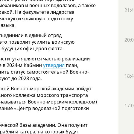
механиков и военных водолазов, а также
21:4
вкой. На факультете лидерства
ческую и языковую подготовку
 языка.
объединили в единый отряд
20:0
 это позволит усилить воинскую
у будущих офицеров флота.
института является частью реализации
е в 2024-м Кабмин
утвердил
план,
ить статус самостоятельной Военно-
18:4
уют до 2028 года.
ской Военно-морской академии войдут
ного колледжа морского транспорта
 называться Военно-морским колледжом)
17:0
вание «Центр водолазной подготовки
ической базы академии. Она получит
рабли и катера, на которых будут