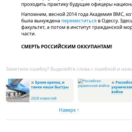
проходить практику будущие офицеры национ
Напомним, весной 2014 года Академия ВМС, ко
была вынуждена
переместиться
в Одессу. Зде
факультет, а потом в институт гражданской мо
части.
СМЕРТЬ РОССИЙСКИМ ОККУПАНТАМ!
Заметили ошибку? Выделяйте слова с ошибкой и нажи
⚔️
Броня крепка, и
⚔
Российск
танки наши быстры
украинска
война
2029 новостей
Наверх ↑