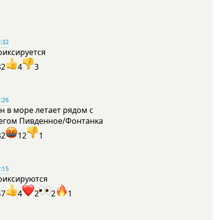
:32
фиксируется
32
4
3
:26
н в море летает рядом с
егом Пивденное/Фонтанка
32
12
1
:15
фиксируются
47
4
2
2
1