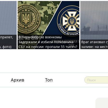
 прилет,
В Черноморске военкомы
задержали и избили полковника
Враг атаковал 
, фото)
СБУ на пенсии: пропали 55 тысяч?
заливе: на мес
Архив
Топ