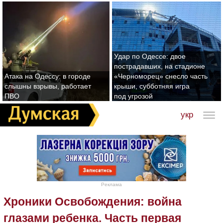
Удар по Одессе: двое
пострадавших, на стадионе
Атака на Одессу: в городе
«Черноморец» снесло часть
слышны взрывы, работает
крыши, субботняя игра
ПВО
под угрозой
укр
Реклама
Хроники Освобождения: война
глазами ребенка. Часть первая