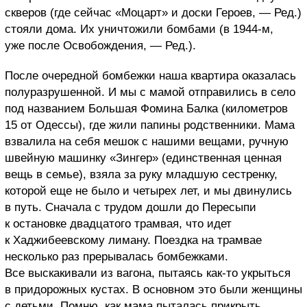
скверов (где сейчас «Моцарт» и доски Героев, — Ред.)
стояли дома. Их уничтожили бомбами (в 1944-м,
уже после Освобождения, — Ред.).
После очередной бомбежки наша квартира оказалась
полуразрушенной. И мы с мамой отправились в село
под названием Большая Фомина Балка (километров
15 от Одессы), где жили папины родственники. Мама
взвалила на себя мешок с нашими вещами, ручную
швейную машинку «Зингер» (единственная ценная
вещь в семье), взяла за руку младшую сестренку,
которой еще не было и четырех лет, и мы двинулись
в путь. Сначала с трудом дошли до Пересыпи
к остановке двадцатого трамвая, что идет
к Хаджибеевскому лиману. Поездка на трамвае
несколько раз прерывалась бомбежками.
Все выскакивали из вагона, пытаясь как-то укрыться
в придорожных кустах. В основном это были женщины
с детьми. Помню, как мама пыталась прикрыть