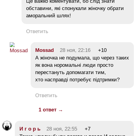
Це важко коментувати, бо слід знати
обставини, які спонукали жіночку обрати
аморальний шлях!
Ответить
Mossad
28 ноя, 22:16
+10
А жіночка не подумала, що через таких
як вона норомальні люди просто
перестануть допомагати тим,
хто насправді потребує підтримки?
Ответить
1 ответ →
И г о р ь
28 ноя, 22:55
+7