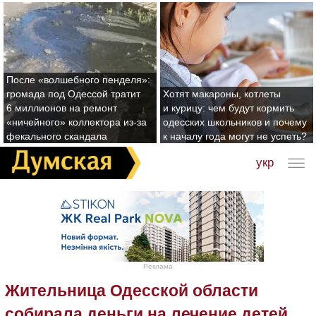
После «волшебного пенделя»:
громада под Одессой тратит
Хотят макароны, котлеты
6 миллионов на ремонт
и курицу: чем будут кормить
«ничейного» коллектора из-за
одесских школьников и почему
фекального скандала
к началу года могут не успеть?
укр
Реклама
Жительница Одесской области
собирала деньги на лечение детей