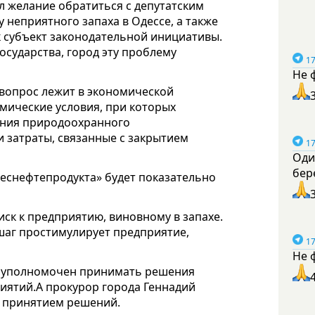
л желание обратиться с депутатским
 неприятного запаха в Одессе, а также
к субъект законодательной инициативы.
осударства, город эту проблему
17
Не 
 вопрос лежит в экономической
омические условия, при которых
ания природоохранного
и затраты, связанные с закрытием
17
Оди
бер
деснефтепродукта» будет показательно
ск к предприятию, виновному в запахе.
шаг простимулирует предприятие,
17
Не 
м уполномочен принимать решения
иятий.А прокурор города Геннадий
с принятием решений.