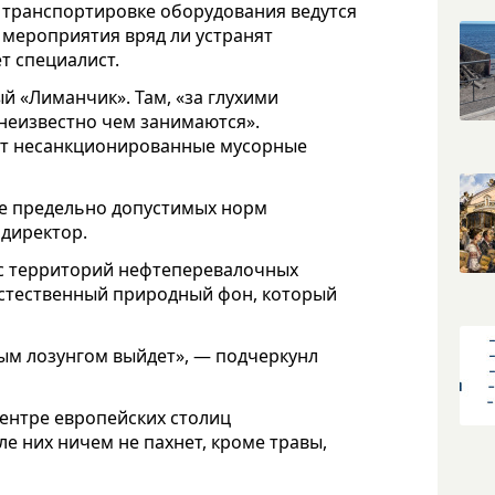
 о транспортировке оборудования ведутся
 мероприятия вряд ли устранят
т специалист.
й «Лиманчик». Там, «за глухими
неизвестно чем занимаются».
ают несанкционированные мусорные
е предельно допустимых норм
 директор.
х с территорий нефтеперевалочных
естественный природный фон, который
юбым лозунгом выйдет», — подчеркунл
 центре европейских столиц
 них ничем не пахнет, кроме травы,