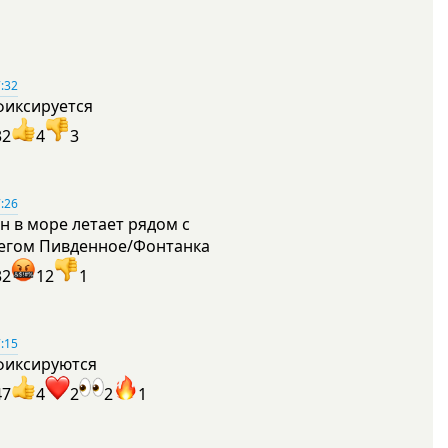
:32
фиксируется
32
4
3
:26
н в море летает рядом с
егом Пивденное/Фонтанка
32
12
1
:15
фиксируются
47
4
2
2
1