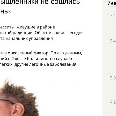
мышленники не сошлись
7 а
онь»
17:4
есситы, живущие в районе
ытой радиации. Об этом заявил сегодня
ета начальник управления
15:4
ится онкогенный фактор. По его данным,
ний в Одессе большинство случаев
легких, другие легочные заболевания.
15:0
14:2