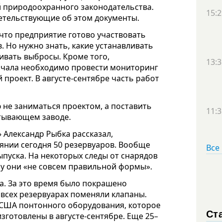
 природоохранного законодательства.
15:2
детельствующие об этом документы.
что предприятие готово участвовать
 Но нужно знать, какие устанавливать
ивать выбросы. Кроме того,
13:3
ачала необходимо провести мониторинг
проект. В августе-сентябре часть работ
не заниматься проектом, а поставить
11:3
атывающем заводе.
 Александр Рыбка рассказал,
янии сегодня 50 резервуаров. Вообще
Все
выпуска. На некоторых следы от снарядов
у они «не совсем правильной формы».
а. За это время было покрашено
 всех резервуарах поменяли клапаны.
в США понтонного оборудования, которое
Ст
зготовлены в августе-сентябре. Еще 25–