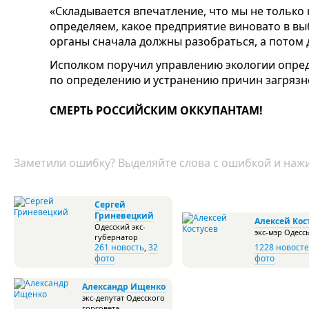
«Складывается впечатление, что мы не только 
определяем, какое предприятие виновато в в
органы сначала должны разобраться, а потом 
Исполком поручил управлению экологии опре
по определению и устранению причин загрязне
СМЕРТЬ РОССИЙСКИМ ОККУПАНТАМ!
Заметили ошибку? Выделяйте слова с ошибкой и нажи
Сергей
Гриневецкий
Алексей Кос
Одесский экс-
экс-мэр Одесс
губернатор
261 новость
,
32
1228 новост
фото
фото
Александр Ищенко
экс-депутат Одесского
горсовета