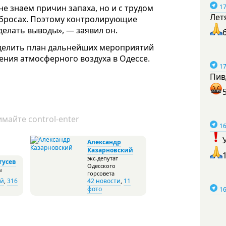
17
не знаем причин запаха, но и с трудом
Лет
ыбросах. Поэтому контролирующие
делать выводы», — заявил он.
делить план дальнейших мероприятий
ния атмосферного воздуха в Одессе.
17
Пив
майте control-enter
16
Александр
Казарновский
экс-депутат
тусев
Одесского
ы
горсовета
ей
,
316
42 новости
,
11
фото
16