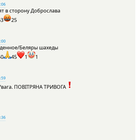
:06
ят в сторону Доброслава
63
25
:00
денное/Беляры шахеды
50
45
1
1
:59
Увага. ПОВІТРЯНА ТРИВОГА
1
:36