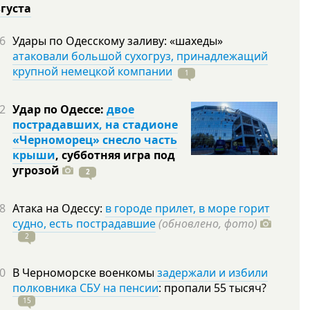
вгуста
6
Удары по Одесскому заливу: «шахеды»
атаковали большой сухогруз, принадлежащий
крупной немецкой компании
1
2
Удар по Одессе:
двое
пострадавших, на стадионе
«Черноморец» снесло часть
крыши
, субботняя игра под
угрозой
2
8
Атака на Одессу:
в городе прилет, в море горит
судно, есть пострадавшие
(обновлено, фото)
2
0
В Черноморске военкомы
задержали и избили
полковника СБУ на пенсии
: пропали 55
тысяч?
15