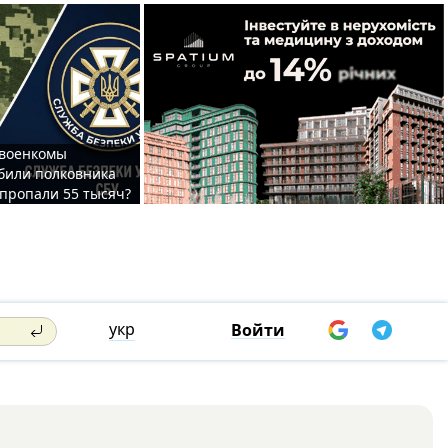
 военкомы
били полковника
 пропали 55 тысяч?
укр
Войти