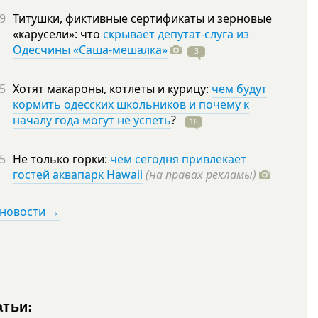
9
Титушки, фиктивные сертификаты и зерновые
«карусели»: что
скрывает депутат-слуга из
Одесчины «Саша-мешалка»
3
5
Хотят макароны, котлеты и курицу:
чем будут
кормить одесских школьников и почему к
началу года могут не успеть
?
16
5
Не только горки:
чем сегодня привлекает
гостей аквапарк Hawaii
(на правах рекламы)
 новости →
атьи: