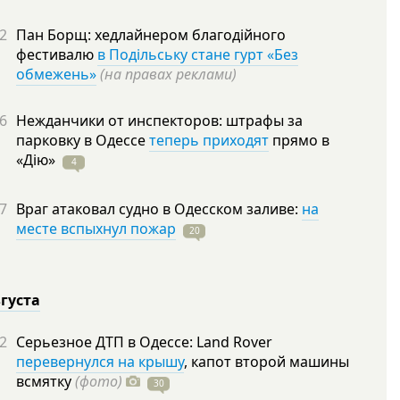
2
Пан Борщ: хедлайнером благодійного
фестивалю
в Подільську стане гурт «Без
обмежень»
(на правах реклами)
6
Нежданчики от инспекторов: штрафы за
парковку в Одессе
теперь приходят
прямо в
«Дію»
4
7
Враг атаковал судно в Одесском заливе:
на
месте вспыхнул пожар
20
вгуста
2
Серьезное ДТП в Одессе: Land Rover
перевернулся на крышу
, капот второй машины
всмятку
(фото)
30