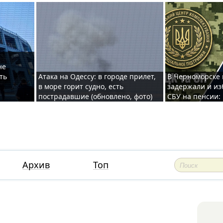
не
ть
Атака на Одессу: в городе прилет,
В Черноморске
в море горит судно, есть
задержали и из
пострадавшие (обновлено, фото)
СБУ на пенсии:
Архив
Топ