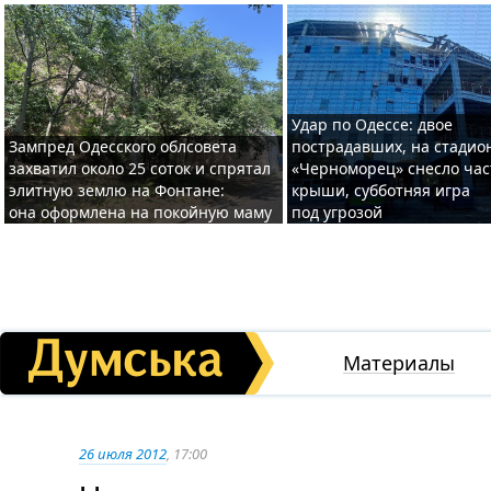
Удар по Одессе: двое
Зампред Одесского облсовета
пострадавших, на стадио
захватил около 25 соток и спрятал
«Черноморец» снесло час
элитную землю на Фонтане:
крыши, субботняя игра
она оформлена на покойную маму
под угрозой
Материалы
26 июля 2012
, 17:00