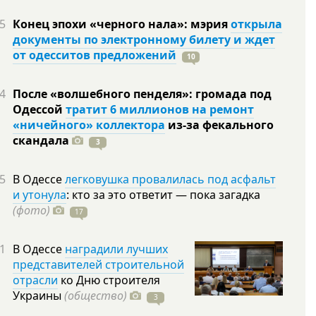
5
Конец эпохи «черного нала»: мэрия
открыла
документы по электронному билету и ждет
от одесситов предложений
10
4
После «волшебного пенделя»: громада под
Одессой
тратит 6 миллионов на ремонт
«ничейного» коллектора
из-за фекального
скандала
3
5
В Одессе
легковушка провалилась под асфальт
и утонула
: кто за это ответит — пока загадка
(фото)
17
1
В Одессе
наградили лучших
представителей строительной
отрасли
ко Дню строителя
Украины
(общество)
3