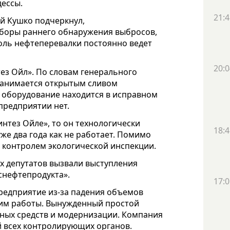
дессы.
21:4
й Кушко подчеркнул,
иборы раннего обнаружения выбросов,
оль нефтеперевалки постоянно ведет
20:0
ез Ойл». По словам генерального
 занимается открытым сливом
е оборудование находится в исправном
предприятии нет.
интез Ойле», то он технологически
18:4
уже два года как не работает. Помимо
 контролем экологической инспекции.
х депутатов вызвали выступления
снефтепродукта».
17:0
редприятие из-за падения объемов
им работы. Вынужденный простой
вных средств и модернизации. Компания
й всех контролирующих органов.