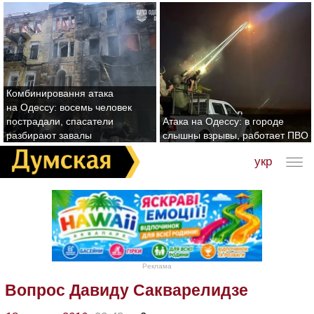
Комбинировання атака
на Одессу: восемь человек
пострадали, спасатели
Атака на Одессу: в городе
разбирают завалы
слышны взрывы, работает ПВО
укр
Реклама
Вопрос Давиду Сакварелидзе