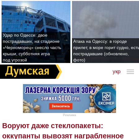
Удар по Одессе: двое
пострадавших, на стадионе
Атака на Одессу: в городе
«Черноморец» снесло часть
прилет, в море горит судно, ест
крыши, субботняя игра
пострадавшие (обновлено,
под угрозой
фото)
укр
Реклама
Воруют даже стеклопакеты:
оккупанты вывозят награбленное