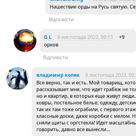
Нашествие орды на Русь святую. Се
Відповісти
G L
8 листопада 2022, 00:13
+9
орков
Відповісти
владимир копяк
8 листопада 2022, 00
Все верно, так и есть. Мой товарищ, кот
рассказывает мне, что идет грабеж не то
но и квартир, в которых еще живут люди
ковры, постельное белье, одежду, детск
так их там тоже ограбили, с первого этаж
классные доски, даже коробки с мелом.
сняли щиты с оргстекла! Идет масштабн
говорить, давно все вынесли…