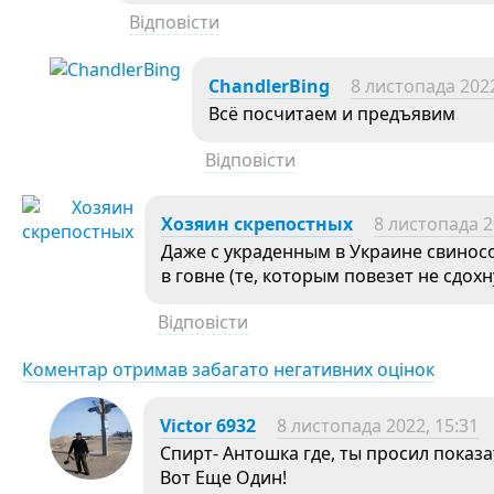
Відповісти
ChandlerBing
8 листопада 2022
Всё посчитаем и предъявим
Відповісти
Хозяин скрепостных
8 листопада 2
Даже с украденным в Украине свинособ
в говне (те, которым повезет не сдо
Відповісти
Коментар отримав забагато негативних оцінок
Victor 6932
8 листопада 2022, 15:31
Спирт- Антошка где, ты просил пока
Вот Еще Один!