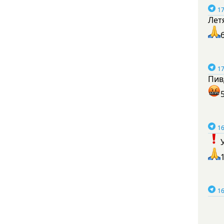
17
Лет
17
Пив
16
16