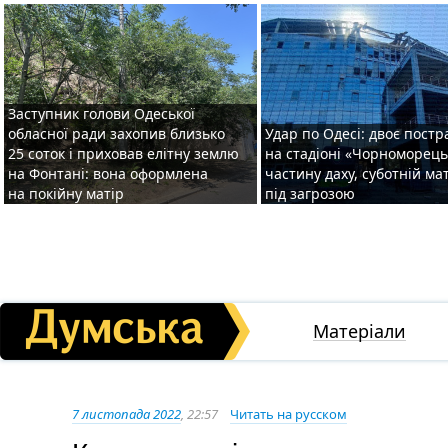
Заступник голови Одеської
обласної ради захопив близько
Удар по Одесі: двоє пост
25 соток і приховав елітну землю
на стадіоні «Чорноморець
на Фонтані: вона оформлена
частину даху, суботній ма
на покійну матір
під загрозою
Матеріали
7 листопада 2022
, 22:57
Читать на русском