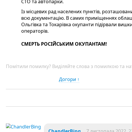
СТО та автопарки.
Із місцевих рад населених пунктів, розташовани
всю документацію. В самих приміщеннях облаш
Ольгівка та Токарівка окупанти підірвали вишки
операторів.
СМЕРТЬ РОСІЙСЬКИМ ОКУПАНТАМ!
Помітили помилку? Виділяйте слова з помилкою та нат
Догори ↑
ChandlerBing
7 листопада 2022, 2