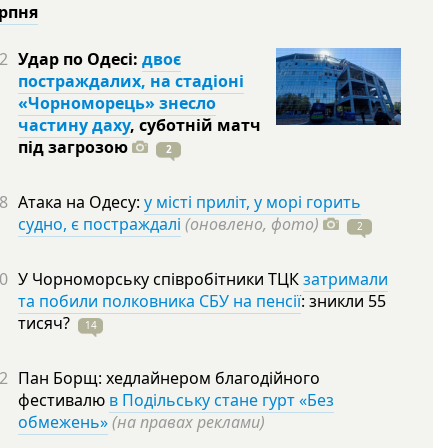
ерпня
2
Удар по Одесі:
двоє
постраждалих, на стадіоні
«Чорноморець» знесло
частину даху
, суботній матч
під
загрозою
2
8
Атака на Одесу:
у місті приліт, у морі горить
судно, є постраждалі
(оновлено, фото)
2
0
У Чорноморську співробітники ТЦК
затримали
та побили полковника СБУ на пенсії
: зникли 55
тисяч?
14
2
Пан Борщ: хедлайнером благодійного
фестивалю
в Подільську стане гурт «Без
обмежень»
(на правах реклами)