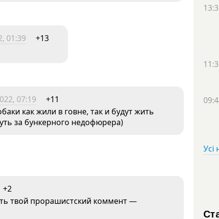
13:3
, 01:39
+13
11:3
022, 07:19
+11
09:4
аки как жили в говне, так и будут жить
хнуть за бункерного недофюрера)
Усі
+2
зать твой прорашистский коммент —
Ста