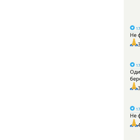
17
Не 
17
Оди
бер
17
Не 