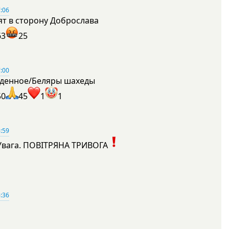
:06
ят в сторону Доброслава
63
25
:00
денное/Беляры шахеды
50
45
1
1
:59
Увага. ПОВІТРЯНА ТРИВОГА
1
:36