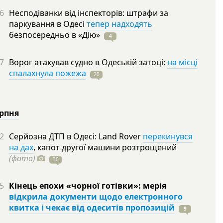
6
Несподіванки від інспекторів: штрафи за
паркування в Одесі
тепер надходять
безпосередньо в
«Дію»
4
7
Ворог атакував судно в Одеській затоці:
на місці
спалахнула пожежа
20
ерпня
2
Серйозна ДТП в Одесі: Land Rover
перекинувся
на дах
, капот другої машини розтрощений
(фото)
30
5
Кінець епохи «чорної готівки»: мерія
відкрила документи щодо електронного
квитка і чекає від одеситів пропозицій
9