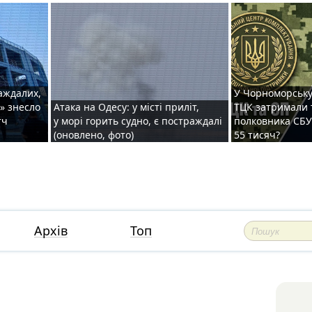
раждалих,
У Чорноморську
» знесло
Атака на Одесу: у місті приліт,
ТЦК затримали 
тч
у морі горить судно, є постраждалі
полковника СБУ 
(оновлено, фото)
55 тисяч?
Архів
Топ