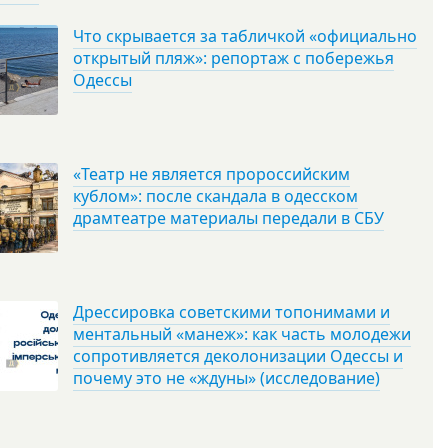
Что скрывается за табличкой «официально
открытый пляж»: репортаж с побережья
Одессы
«Театр не является пророссийским
кублом»: после скандала в одесском
драмтеатре материалы передали в СБУ
Дрессировка советскими топонимами и
ментальный «манеж»: как часть молодежи
сопротивляется деколонизации Одессы и
почему это не «ждуны» (исследование)