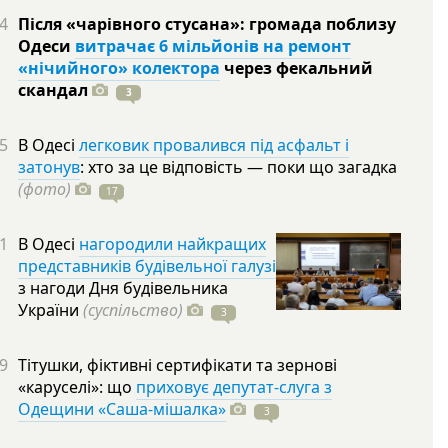
4
Після «чарівного стусана»: громада поблизу
Одеси
витрачає 6 мільйонів на ремонт
«нічийного» колектора
через фекальний
скандал
3
5
В Одесі
легковик провалився під асфальт і
затонув
: хто за це відповість — поки що загадка
(фото)
17
1
В Одесі
нагородили найкращих
представників будівельної галузі
з нагоди Дня будівельника
України
(суспільство)
3
9
Тітушки, фіктивні сертифікати та зернові
«каруселі»: що
приховує депутат-слуга з
Одещини «Саша-мішалка»
3