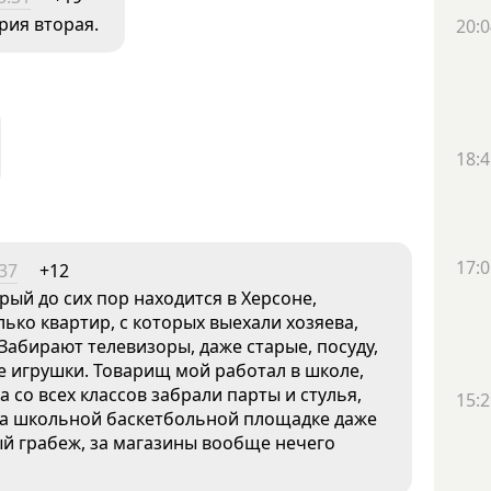
рия вторая.
20:0
18:4
17:0
:37
+12
орый до сих пор находится в Херсоне,
лько квартир, с которых выехали хозяева,
.Забирают телевизоры, даже старые, посуду,
ие игрушки. Товарищ мой работал в школе,
а со всех классов забрали парты и стулья,
15:2
 На школьной баскетбольной площадке даже
ый грабеж, за магазины вообще нечего