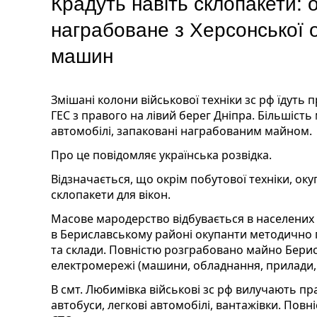
Крадуть навіть склопакети: 
награбоване з Херсонської 
машин
Змішані колони військової техніки зс рф їдуть 
ГЕС з правого на лівий берег Дніпра. Більшіст
автомобілі, запаковані награбованим майном.
Про це повідомляє українська розвідка.
Відзначається, що окрім побутової техніки, ок
склопакети для вікон.
Масове мародерство відбувається в населених
в Бериславському районі окупанти методично г
та склади. Повністю розграбовано майно Берис
електромережі (машини, обладнання, прилади, 
В смт. Любимівка військові зс рф вилучають п
автобуси, легкові автомобілі, вантажівки. Повн