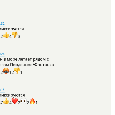
:32
фиксируется
32
4
3
:26
н в море летает рядом с
егом Пивденное/Фонтанка
32
12
1
:15
фиксируются
47
4
2
2
1