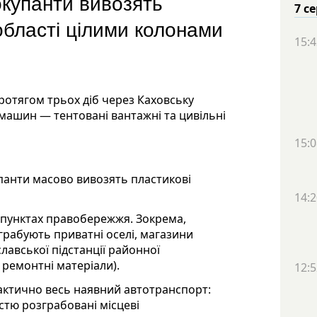
окупанти вивозять
7 с
області цілими колонами
15:4
протягом трьох діб через Каховську
ь машин — тентовані вантажні та цивільні
15:0
упанти масово вивозять пластикові
14:2
 пунктах правобережжя. Зокрема,
рабують приватні оселі, магазини
лавської підстанції районної
ремонтні матеріали).
12:5
рактично весь наявний автотранспорт:
істю розграбовані місцеві