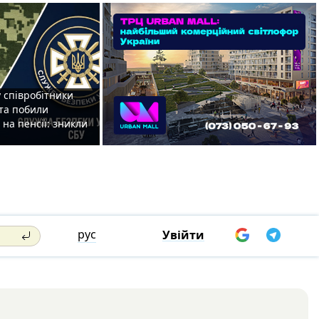
 співробітники
та побили
на пенсії: зникли
рус
Увійти