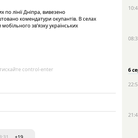
10:4
х по лінії Дніпра, вивезено
товано комендатури окупантів. В селах
 мобільного зв’язку українських
08:3
искайте control-enter
6 с
22:5
21:4
3:31
+19