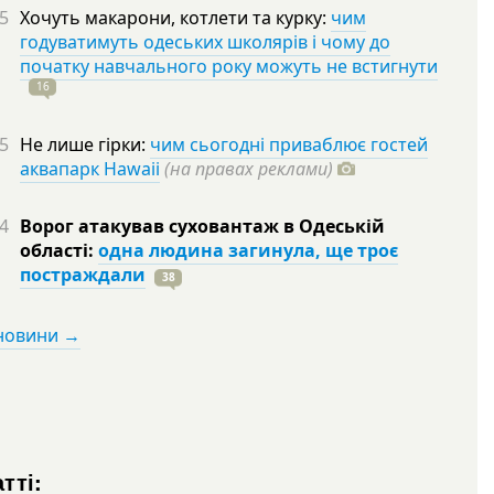
5
Хочуть макарони, котлети та курку:
чим
годуватимуть одеських школярів і чому до
початку навчального року можуть не встигнути
16
5
Не лише гірки:
чим сьогодні приваблює гостей
аквапарк Hawaii
(на правах реклами)
4
Ворог атакував суховантаж в Одеській
області:
одна людина загинула, ще троє
постраждали
38
 новини →
тті: