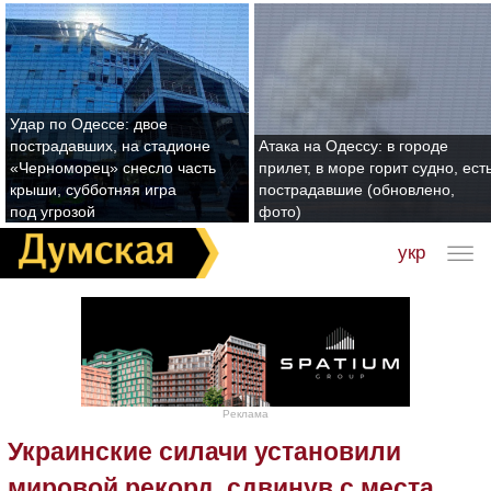
Удар по Одессе: двое
пострадавших, на стадионе
Атака на Одессу: в городе
«Черноморец» снесло часть
прилет, в море горит судно, ест
крыши, субботняя игра
пострадавшие (обновлено,
под угрозой
фото)
укр
Реклама
Украинские силачи установили
мировой рекорд, сдвинув с места