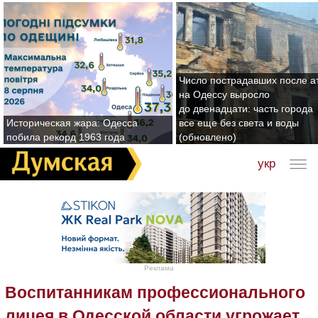
Число пострадавших после а
на Одессу выросло
до двенадцати: часть города
Историческая жара: Одесса
все еще без света и воды
побила рекорд 1963 года
(обновлено)
укр
Реклама
Воспитанникам профессионального
лицея в Одесской области угрожает