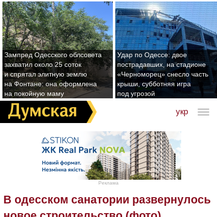
Зампред Одесского облсовета
Удар по Одессе: двое
захватил около 25 соток
пострадавших, на стадионе
и спрятал элитную землю
«Черноморец» снесло часть
на Фонтане: она оформлена
крыши, субботняя игра
на покойную маму
под угрозой
укр
Реклама
В одесском санатории развернулось
новое строительство (фото)