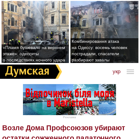
Комбинировання атака
«Пламя бушевало на верхнем
на Одессу: восемь человек
этаже»: одесситы
пострадали, спасатели
о последствиях ночного удара
разбирают завалы
укр
Реклама
Возле Дома Профсоюзов убирают
остатки сожженного палаточного