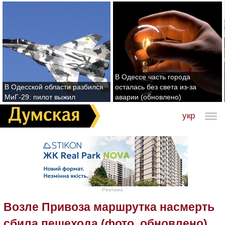
В Одессе часть города
В Одесской области разбился
осталась без света из-за
МиГ-29: пилот выжил
аварии (обновлено)
укр
Реклама
Возле Привоза маршрутка насмерть
сбила пешехода (фото, обновлено)