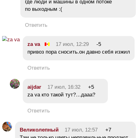
где люди и машины в одном потоке
по выходным :(
Ответить
za va
17 июл, 12:29
-5
привоз пора сносить.он давно себя изжил
Ответить
aijdar
17 июл, 16:32
+5
za va кто такой тут?…дааа?
Ответить
Великолепный
17 июл, 12:57
+7
Там не только цветы неправильные продают.