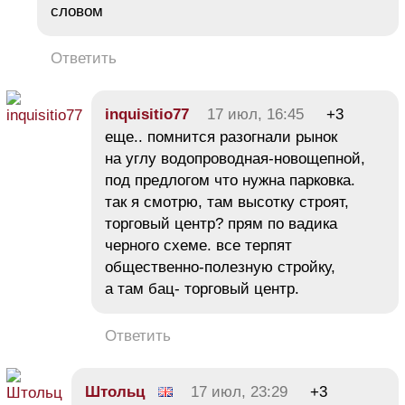
словом
Ответить
іnquіsitіо77
17 июл, 16:45
+3
еще.. помнится разогнали рынок
на углу водопроводная-новощепной,
под предлогом что нужна парковка.
так я смотрю, там высотку строят,
торговый центр? прям по вадика
черного схеме. все терпят
общественно-полезную стройку,
а там бац- торговый центр.
Ответить
Штольц
17 июл, 23:29
+3