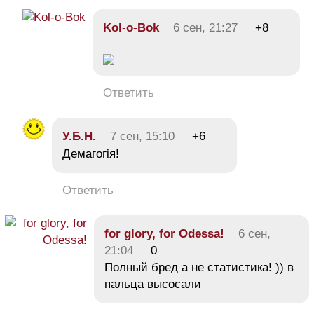
Kol-o-Bok
6 сен, 21:27
+8
Ответить
У.Б.Н.
7 сен, 15:10
+6
Демагогія!
Ответить
for glory, for Odessa!
6 сен,
21:04
0
Полный бред а не статистика! )) в
пальца высосали