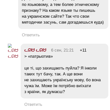
по языковому, а тем более этническому
признаку? На каком языке ты пишешь
на украинском сайте? Так что свои
методички засунь, сам догадаешься куда)
Ответить
ᓚᘏᗢ ᓚᘏᗢ
6 сен, 21:21
+11
> «патрыотив»
це ті, що захищають пуйла? Я інколи
таких тут бачу, так. А ще вони
не захищають українську мову, бо вона
чужа їм. Може їм потрібно виїхати
з країни, як думаєш?
Ответить