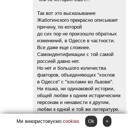
Так вот это высказывание
Жаботинского прекрасно описывает
причину, по которой
до сих пор не произошло обратных
изменений, в Одессе в частности.
Все даже еще сложнее.
Самоидентификации с той самой
россией давно нет.
Но нет и большого количества
факторов, объединяющих "xoxлов
в Одессе" с "xoxлами во Львове".
Ни языка, ни одинаковой истории,
общей любви к одним историческим
персонам и ненависти к другим,
любви к одной и той же литературе.
И точно по Жаботинскому одесские
Ми використовуємо
cookies
Ok
×
xoxлы со львовскими xoxлами, даже