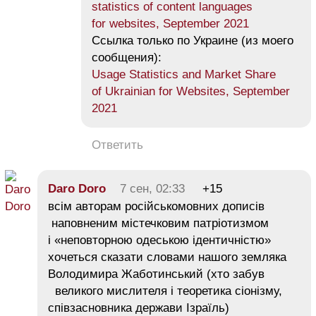
statistics of content languages
for websites, September 2021
Ссылка только по Украине (из моего
сообщения):
Usage Statistics and Market Share
of Ukrainian for Websites, September
2021
Ответить
Daro Doro
7 сен, 02:33
+15
всім авторам російськомовних дописів
наповненим містечковим патріотизмом
і «неповторною одеською ідентичністю»
хочеться сказати словами нашого земляка
Володимира Жаботинський (хто забув
великого мислителя і теоретика сіонізму,
співзасновника держави Ізраїль)