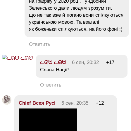
на графіку у 2020 році. Гундосики
Зеленського дали людям зрозуміти,
що не так вже й погано вони спілкуються
українською мовою. Та взагалі
як боженьки спілкуються, на його фоні :)
Ответить
ᓚᘏᗢ ᓚᘏᗢ
6 сен, 20:32
+17
Слава Нації!
Ответить
Chief Всея Русі
6 сен, 20:35
+12