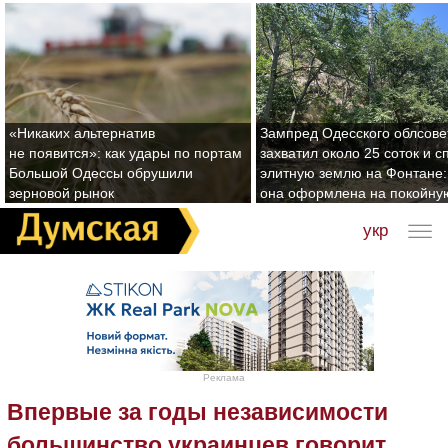
«Никаких альтернатив
Зампред Одесского облсове
не появится»: как удары по портам
захватил около 25 соток и с
Большой Одессы обрушили
элитную землю на Фонтане:
зерновой рынок
она оформлена на покойну
укр
Реклама
Впервые за годы независимости
большинство украинцев говорит