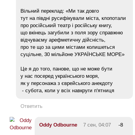
Вільний переклад: «Ми так довго
тут на півдні русифікували міста, клопотали
про російський театр і російську книгу,
що вкінець загубили з поля зору справжню
відчуваєму арефметичну дійсність,
про те що за цими містами колишеться
суцільне, 30 мільйоне УКРАЇНСЬКЕ МОРЕ»
Це я до того, панове, що не може бути
у нас посеред українського моря,
як у персонажа з єврейського анекдоту
- субота, коли у всіх навкруги п'ятниця
Ответить
Oddy Odbourne
7 сен, 04:07
-8