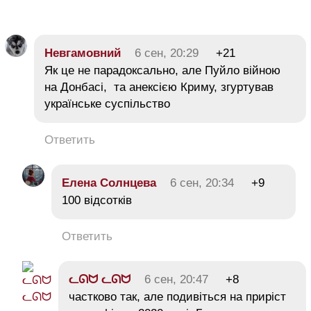
Невгамовний
6 сен, 20:29
+21
Як це не парадоксально, але Пуйло війною
на Донбасі, та анексією Криму, згуртував
українське суспільство
Ответить
Елена Солнцева
6 сен, 20:34
+9
100 відсотків
Ответить
ᓚᘏᗢ ᓚᘏᗢ
6 сен, 20:47
+8
частково так, але подивіться на приріст