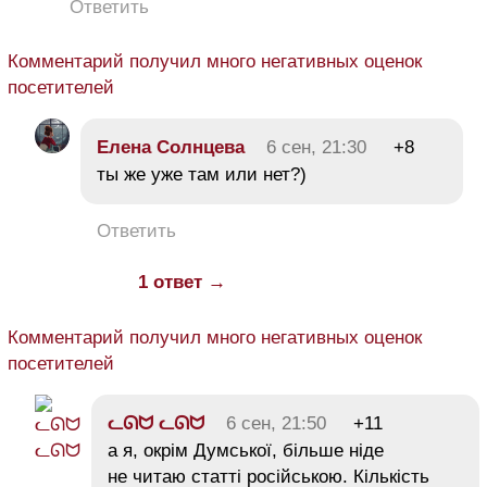
Ответить
Комментарий получил много негативных оценок
посетителей
Елена Солнцева
6 сен, 21:30
+8
ты же уже там или нет?)
Ответить
1 ответ →
Комментарий получил много негативных оценок
посетителей
ᓚᘏᗢ ᓚᘏᗢ
6 сен, 21:50
+11
а я, окрім Думської, більше ніде
не читаю статті російською. Кількість