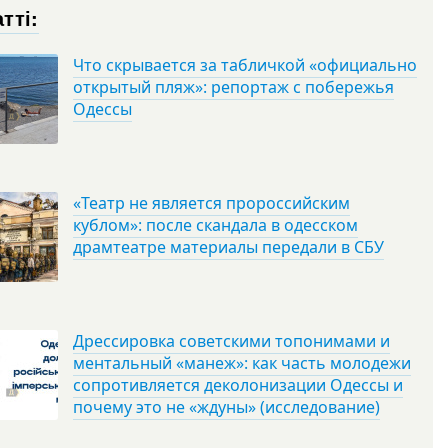
тті:
Что скрывается за табличкой «официально
открытый пляж»: репортаж с побережья
Одессы
«Театр не является пророссийским
кублом»: после скандала в одесском
драмтеатре материалы передали в СБУ
Дрессировка советскими топонимами и
ментальный «манеж»: как часть молодежи
сопротивляется деколонизации Одессы и
почему это не «ждуны» (исследование)