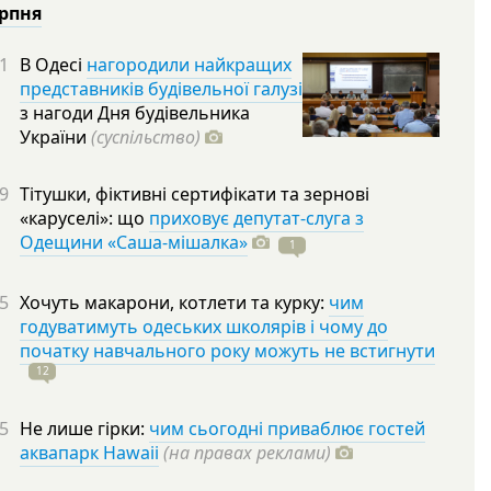
ерпня
1
В Одесі
нагородили найкращих
представників будівельної галузі
з нагоди Дня будівельника
України
(суспільство)
9
Тітушки, фіктивні сертифікати та зернові
«каруселі»: що
приховує депутат-слуга з
Одещини «Саша-мішалка»
1
5
Хочуть макарони, котлети та курку:
чим
годуватимуть одеських школярів і чому до
початку навчального року можуть не встигнути
12
5
Не лише гірки:
чим сьогодні приваблює гостей
аквапарк Hawaii
(на правах реклами)