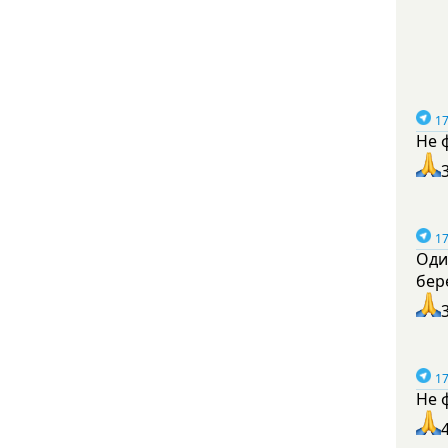
17
Не 
17
Оди
бер
17
Не 