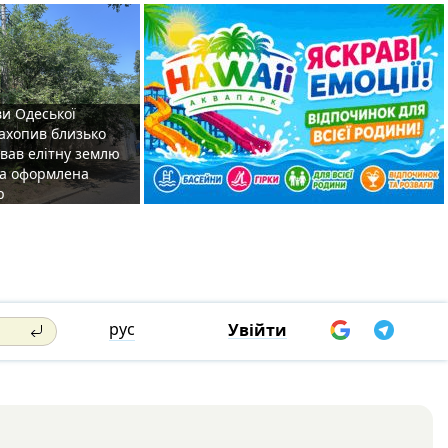
ви Одеської
захопив близько
овав елітну землю
на оформлена
р
рус
Увійти