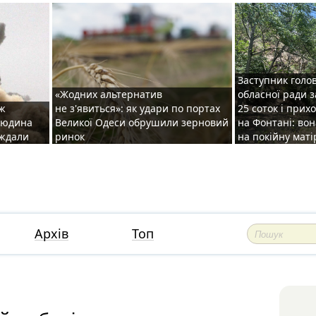
Заступник голо
«Жодних альтернатив
обласної ради 
аж
не з'явиться»: як удари по портах
25 соток і прих
 людина
Великої Одеси обрушили зерновий
на Фонтані: во
аждали
ринок
на покійну маті
Архів
Топ