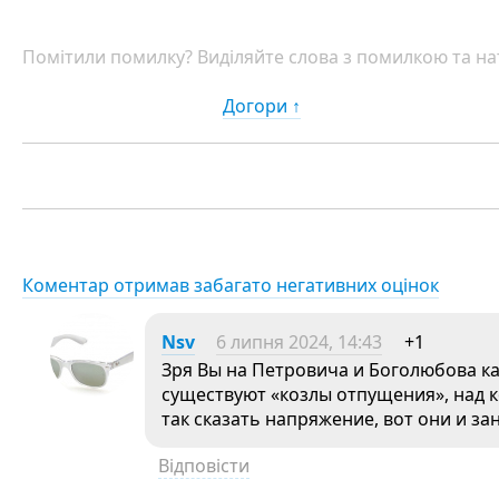
Помітили помилку? Виділяйте слова з помилкою та нат
Догори ↑
Коментар отримав забагато негативних оцінок
Nsv
6 липня 2024, 14:43
+1
Зря Вы на Петровича и Боголюбова к
существуют «козлы отпущения», над 
так сказать напряжение, вот они и зан
Відповісти