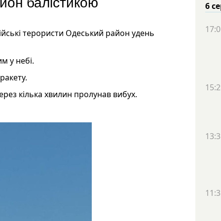
йон балістикою
6 с
17:0
ійські терористи Одеський район удень
м у небі.
ракету.
15:2
через кілька хвилин пролунав вибух.
13:3
11:3