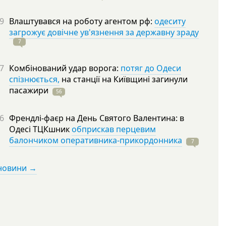
9
Влаштувався на роботу агентом рф:
одеситу
загрожує довічне ув'язнення за державну зраду
7
7
Комбінований удар ворога:
потяг до Одеси
спізнюється,
на станції на Київщині загинули
пасажири
56
6
Френдлі-фаєр на День Святого Валентина: в
Одесі ТЦКшник
обприскав перцевим
балончиком оперативника-прикордонника
7
 новини →