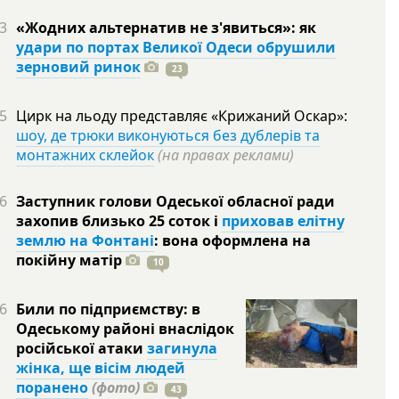
3
«Жодних альтернатив не з'явиться»: як
удари по портах Великої Одеси обрушили
зерновий ринок
23
5
Цирк на льоду представляє «Крижаний Оскар»:
шоу, де трюки виконуються без дублерів та
монтажних склейок
(на правах реклами)
6
Заступник голови Одеської обласної ради
захопив близько 25 соток і
приховав елітну
землю на Фонтані
: вона оформлена на
покійну
матір
10
6
Били по підприємству: в
Одеському районі внаслідок
російської атаки
загинула
жінка, ще вісім людей
поранено
(фото)
43