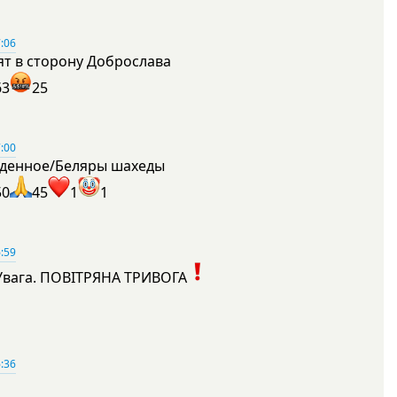
:06
ят в сторону Доброслава
63
25
:00
денное/Беляры шахеды
50
45
1
1
:59
Увага. ПОВІТРЯНА ТРИВОГА
1
:36