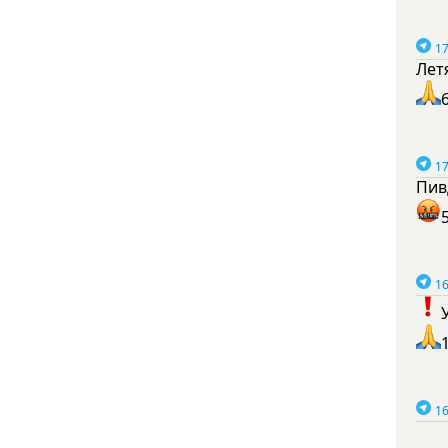
17
Лет
17
Пив
16
16