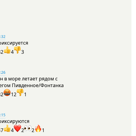
:32
фиксируется
32
4
3
:26
н в море летает рядом с
егом Пивденное/Фонтанка
32
12
1
:15
фиксируются
47
4
2
2
1