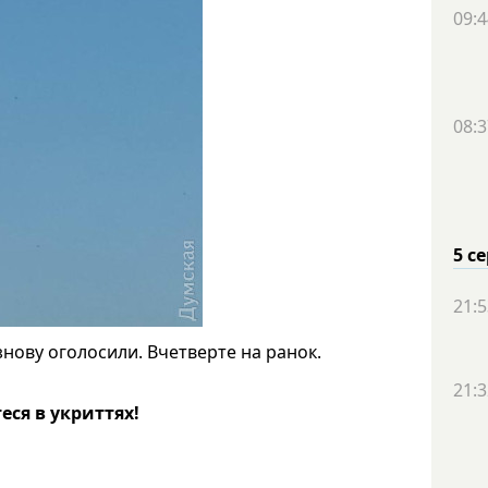
09:4
08:3
5 с
21:5
ї знову оголосили. Вчетверте на ранок.
21:3
ся в укриттях!