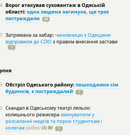
4
Ворог атакував суховантаж в Одеській
області:
одна людина загинула, ще троє
постраждали
30
7
Затримана за хабар:
чиновницю з Одещини
відправили до СІЗО
з правом внесення застави
11
ерпня
3
Обстріл Одеського району:
пошкоджено сім
будинків, є постраждалий
1
2
Скандал в Одеському театрі ляльок:
колишнього режисера
звинуватили у
розсиланні нюдсів та порно студенткам і
колегам
(відео)
9