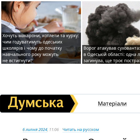
Хочуть макарони, котлети та курку:
чим годуватимуть одеських
школярів і чому до початку
Ворог атакував суховант
навчального року можуть
в Одеській області: одна
не встигнути?
загинула, ще троє постр
Матеріали
6 липня 2024
, 11:06
Читать на русском