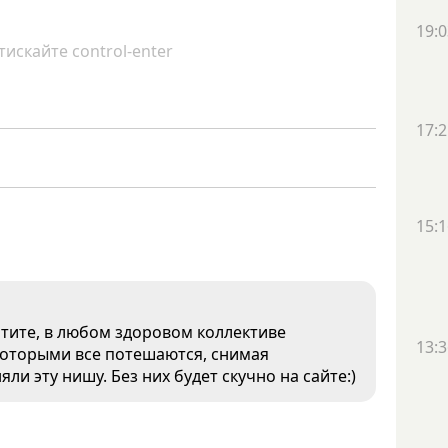
19:0
искайте control-enter
17:2
15:1
атите, в любом здоровом коллективе
13:3
которыми все потешаются, снимая
яли эту нишу. Без них будет скучно на сайте:)