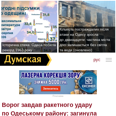
Кількість постраждалих після
атаки на Одесу зросла
до дванадцяти: частина міста
Історична спека: Одеса побила
досі залишається без світла
рекорд 1963 року
та води (оновлено)
рус
Реклама
Ворог завдав ракетного удару
по Одеському району: загинула