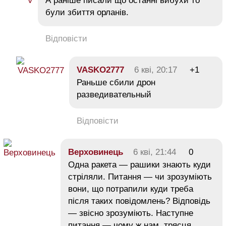
А раніше писали що останні вибухи то
були збиття орланів.
Відповісти
VASKO2777
6 кві, 20:17
+1
Раньше сбили дрон
разведивательный
Відповісти
Верховинець
6 кві, 21:44
0
Одна ракета — рашики знають куди
стріляли. Питання — чи зрозуміють
вони, що потрапили куди треба
після таких повідомлень? Відповідь
— звісно зрозуміють. Наступне
питання — чому ж нам, трясця,