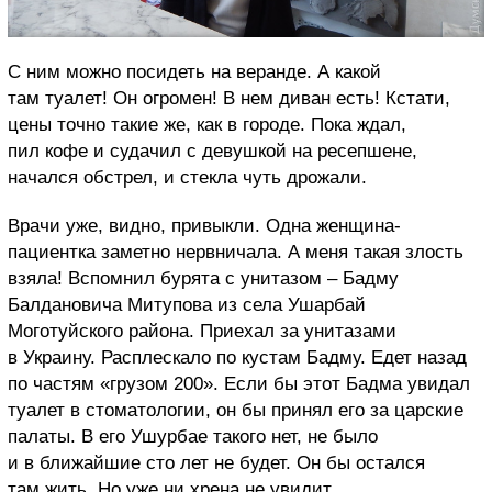
С ним можно посидеть на веранде. А какой
там туалет! Он огромен! В нем диван есть! Кстати,
цены точно такие же, как в городе. Пока ждал,
пил кофе и судачил с девушкой на ресепшене,
начался обстрел, и стекла чуть дрожали.
Врачи уже, видно, привыкли. Одна женщина-
пациентка заметно нервничала. А меня такая злость
взяла! Вспомнил бурята с унитазом – Бадму
Балдановича Митупова из села Ушарбай
Моготуйского района. Приехал за унитазами
в Украину. Расплескало по кустам Бадму. Едет назад
по частям «грузом 200». Если бы этот Бадма увидал
туалет в стоматологии, он бы принял его за царские
палаты. В его Ушурбае такого нет, не было
и в ближайшие сто лет не будет. Он бы остался
там жить. Но уже ни хрена не увидит.