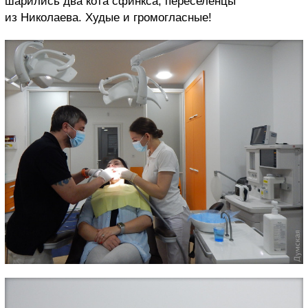
шарились два кота сфинкса, переселенцы
из Николаева. Худые и громогласные!