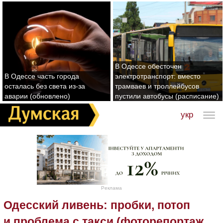
В Одессе обесточен
В Одессе часть города
электротранспорт: вместо
осталась без света из-за
трамваев и троллейбусов
аварии (обновлено)
пустили автобусы (расписание)
укр
Реклама
Одесский ливень: пробки, потоп
и проблема с такси (фоторепортаж,