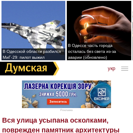
В Одессе часть города
В Одесской области разбился
осталась без света из-за
МиГ-29: пилот выжил
аварии (обновлено)
укр
Реклама
Вся улица усыпана осколками,
поврежден памятник архитектуры