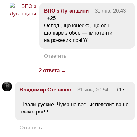
ВПО з Луганщини
31 янв, 20:43
+25
Оспаді, що юнеско, що оон,
що паре з обсє — імпотенти
на рожевих поні(((
Ответить
2 ответа →
Владимир Степанов
31 янв, 20:54
+17
Швали руские. Чума на вас, испепелит ваше
племя рок!!!
Ответить