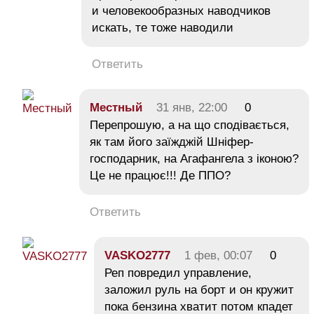
и человекообразных наводчиков
искать, те тоже наводили
Ответить
Местный
31 янв, 22:00
0
Перепрошую, а на що сподівається,
як там його заїжджій Шніфер-
господарник, на Агафангела з іконою?
Це не працює!!! Де ППО?
Ответить
VASKO2777
1 фев, 00:07
0
Реп повредил управление,
заложил руль на борт и он кружит
пока бензина хватит потом кпадет