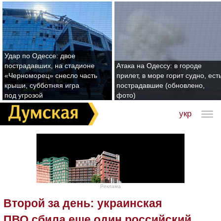
Удар по Одессе: двое
пострадавших, на стадионе
Атака на Одессу: в городе
«Черноморец» снесло часть
прилет, в море горит судно, ест
крыши, субботняя игра
пострадавшие (обновлено,
под угрозой
фото)
укр
Реклама
Второй за день: украинская
ПВО сбила еще один российский