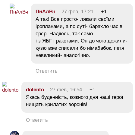
ПнАлВч
27 фев, 17:21
+1
А так! Все просто- лякали своїми
іропланами, а по суті- барахло часів
срср. Надіюсь, так само
і з ЯБГ і ракетами. Он до чого дожили-
кузю вже списали бо німабабок, петя
невеликий- аналогічно.
Ответить
dolento
27 фев, 16:54
+1
Якась буденність, кожного дня наші герої
нищать крилатих воронів!
Ответить