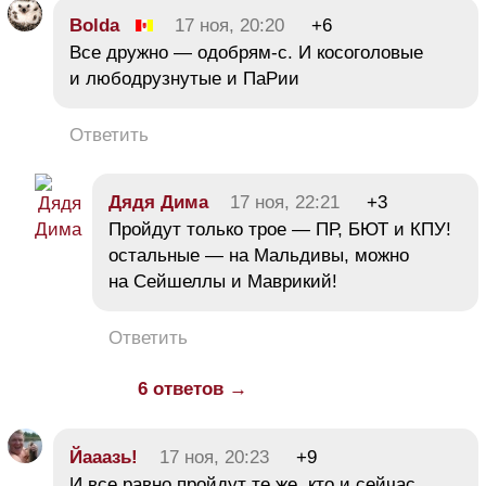
Bolda
17 ноя, 20:20
+6
Все дружно — одобрям-с. И косоголовые
и любодрузнутые и ПаРии
Ответить
Дядя Дима
17 ноя, 22:21
+3
Пройдут только трое — ПР, БЮТ и КПУ!
остальные — на Мальдивы, можно
на Сейшеллы и Маврикий!
Ответить
6 ответов →
Йааазь!
17 ноя, 20:23
+9
И все равно пройдут те же, кто и сейчас