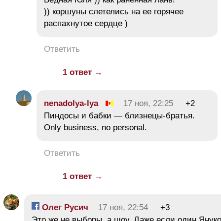
)) коршуны слетелись на ее горячее
распахнутое сердце )
Ответить
1 ответ →
nenadolya-lya
17 ноя, 22:25
+2
Пиндосы и бабки — близнецы-братья.
Only business, no personal.
Ответить
1 ответ →
Олег Русич
17 ноя, 22:54
+3
Это же не выборы. а шоу. Даже если один Янук