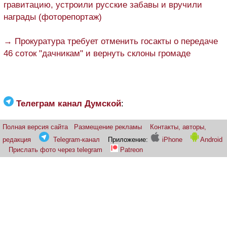
гравитацию, устроили русские забавы и вручили
награды (фоторепортаж)
→ Прокуратура требует отменить госакты о передаче
46 соток "дачникам" и вернуть склоны громаде
Телеграм канал Думской
:
Полная версия сайта
Размещение рекламы
Контакты, авторы,
редакция
Telegram-канал
Приложение:
iPhone
Android
Прислать фото через telegram
Patreon