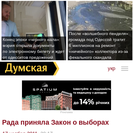
После «волшебного пенделя»:
Конец эпохи «черного нала»:
громада под Одессой тратит
мэрия открыла документы
6 миллионов на ремонт
по электронному билету и ждет
«ничейного» коллектора из-за
от одесситов предожений
фекального скандала
укр
Реклама
Рада приняла Закон о выборах