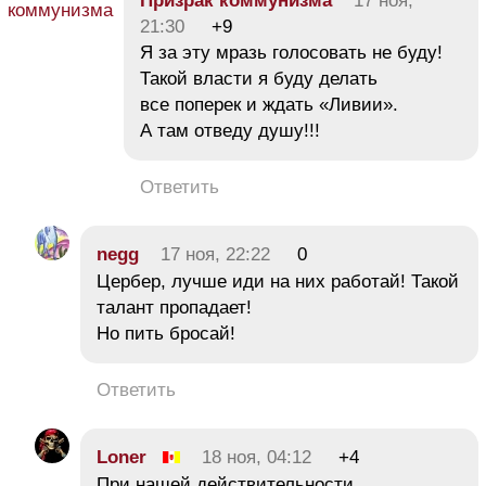
Призрак коммунизма
17 ноя,
21:30
+9
Я за эту мразь голосовать не буду!
Такой власти я буду делать
все поперек и ждать «Ливии».
А там отведу душу!!!
Ответить
negg
17 ноя, 22:22
0
Цербер, лучше иди на них работай! Такой
талант пропадает!
Но пить бросай!
Ответить
Loner
18 ноя, 04:12
+4
При нашей действительности,