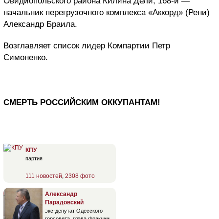
Овидиопольского района Килина Дели, 168-й —
начальник перегрузочного комплекса «Аккорд» (Рени)
Александр Браила.
Возглавляет список лидер Компартии Петр
Симоненко.
СМЕРТЬ РОССИЙСКИМ ОККУПАНТАМ!
КПУ
партия
111 новостей
,
2308 фото
Александр
Парадовский
экс-депутат Одесского
горсовета, глава фракции