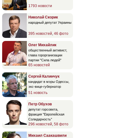
1793 новости
Николай Скорик
народный депутат Украины
395 новостей
,
46 фото
Олег Михайлик
общественный активист,
глава горорганизации
партии "Сила людей"
65 новостей
Сергей Калинчук
кандидат в мэры Одессы,
экс-вице-губернатор
51 новость
Петр Обухов
депутат горсовета,
фракция "Европейская
Солидарность"
296 новостей
,
58 фото
Михаил Саакашвили