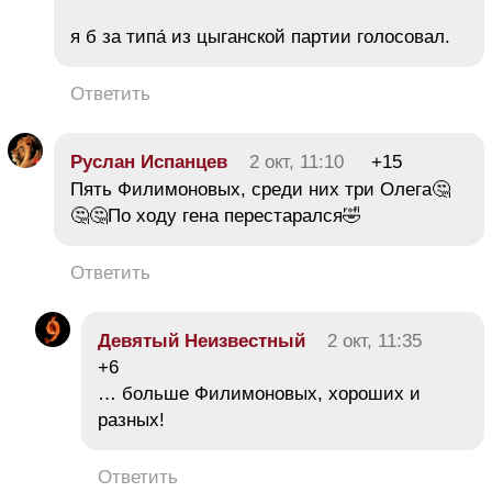
я б за типа́ из цыганской партии голосовал.
Ответить
Руслан Испанцев
2 окт, 11:10
+15
Пять Филимоновых, среди них три Олега🤔
🤔🤔По ходу гена перестарался🤣
Ответить
Девятый Неизвестный
2 окт, 11:35
+6
… больше Филимоновых, хороших и
разных!
Ответить