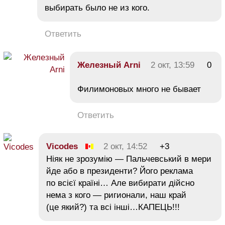
выбирать было не из кого.
Ответить
Железный Arni
2 окт, 13:59
0
Филимоновых много не бывает
Ответить
Vicodes
2 окт, 14:52
+3
Ніяк не зрозумію — Пальчевський в мери
йде або в президенти? Його реклама
по всієї країні… Але вибирати дійсно
нема з кого — ригионали, наш край
(це який?) та всі інші…КАПЕЦЬ!!!