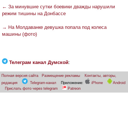
← За минувшие сутки боевики дважды нарушили
режим тишины на Донбассе
→ На Молдаванке девушка попала под колеса
машины (фото)
Телеграм канал Думской
:
Полная версия сайта
Размещение рекламы
Контакты, авторы,
редакция
Telegram-канал
Приложение:
iPhone
Android
Прислать фото через telegram
Patreon