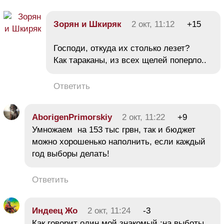
Зорян и Шкиряк
2 окт, 11:12
+15
Господи, откуда их столько лезет?
Как тараканы, из всех щелей поперло..
Ответить
AborigenPrimorskiy
2 окт, 11:22
+9
Умножаем на 153 тыс грвн, так и бюджет
можно хорошенько наполнить, если каждый
год выборы делать!
Ответить
Индеец Жо
2 окт, 11:24
-3
Как говорит один мой знакомый :на выботы