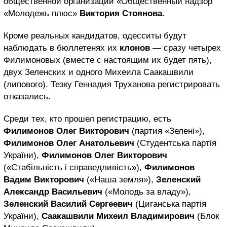
общественной организации «Общественный надзор
«Молодежь плюс»
Виктория Стоянова
.
Кроме реальных кандидатов, одесситы будут
наблюдать в бюллетенях их
клонов
— сразу четырех
Филимоновых (вместе с настоящим их будет пять),
двух Зеленских и одного Михеила Саакашвили
(липового). Тезку Геннадия Труханова регистрировать
отказались.
Среди тех, кто прошел регистрацию, есть
Филимонов Олег Викторович
(партия «Зелені»),
Филимонов Олег Анатольевич
(Студентська партія
України),
Филимонов Олег Викторович
(«Стабільність і справедливість»),
Филимонов
Вадим Викторович
(«Наша земля»),
Зеленский
Александр Васильевич
(«Молодь за владу»),
Зеленский Василий Сергеевич
(Циганська партія
України),
Саакашвили Михеил Владимирович
(Блок