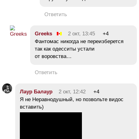
Ответить
Greeks
2 окт, 13:45
+4
Фантомас никогда не переизберется
так как одесситы устали
от воровства…
Ответить
Лаур Балаур
2 окт, 12:42
+4
Я не Неравнодушный, но позвольте видос
вставить)