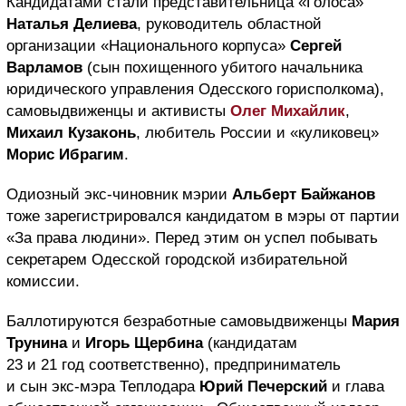
Кандидатами стали представительница «Голоса»
Наталья Делиева
, руководитель областной
организации «Национального корпуса»
Сергей
Варламов
(сын похищенного убитого начальника
юридического управления Одесского горисполкома),
самовыдвиженцы и активисты
Олег Михайлик
,
Михаил Кузаконь
, любитель России и «куликовец»
Морис Ибрагим
.
Одиозный экс-чиновник мэрии
Альберт Байжанов
тоже
зарегистрировался кандидатом в мэры от партии
«За права людини». Перед этим он успел побывать
секретарем Одесской городской избирательной
комиссии.
Баллотируются безработные самовыдвиженцы
Мария
Трунина
и
Игорь Щербина
(кандидатам
23 и 21 год соответственно), предприниматель
и сын экс-мэра Теплодара
Юрий Печерский
и глава