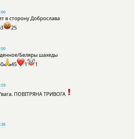
:06
ят в сторону Доброслава
63
25
:00
денное/Беляры шахеды
50
45
1
1
:59
Увага. ПОВІТРЯНА ТРИВОГА
1
:36