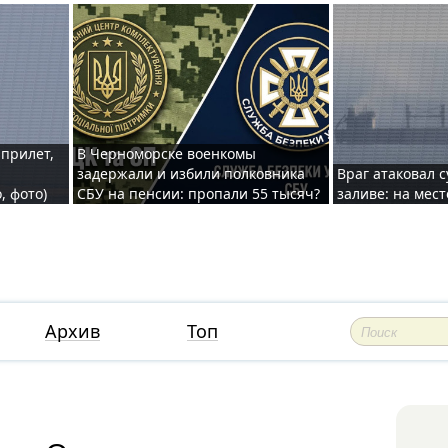
 прилет,
В Черноморске военкомы
задержали и избили полковника
Враг атаковал 
, фото)
СБУ на пенсии: пропали 55 тысяч?
заливе: на мес
Архив
Топ