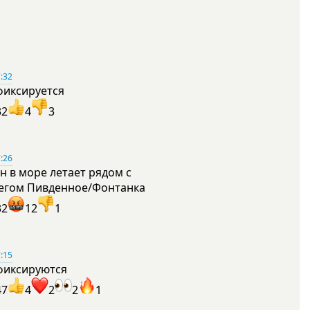
:32
фиксируется
32
4
3
:26
н в море летает рядом с
егом Пивденное/Фонтанка
32
12
1
:15
фиксируются
47
4
2
2
1