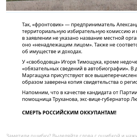
Так, «фронтовик» — предприниматель Алексан
территориальную избирательную комиссию и н
в заявлении не указано название местной орг
оно «ненадлежащим лицом». Также не соответ
об имуществе и доходах.
У «свободовца» Игоря Тимощука, кроме недоче
«обязательных сведений в автобиографии». В 
Маргащука присутствуют все вышеперечислен
образом заверена копия свидетельства о реги
Напомним, что в качестве кандидата от Партии
помощница Труханова, экс-вице-губернатор Л
СМЕРТЬ РОССИЙСКИМ ОККУПАНТАМ!
Заметили ошибку? Выделяйте слова с ошибкой и нажи