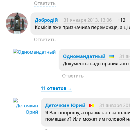
Ответить
Добродій
31 января 2013, 13:06
+12
Комісія вже призначила переможця, а ці
Ответить
Одномандатный
31 я
Документы надо правильно
Ответить
11 ответов →
Деточкин Юрий
31 января 201
Я Вас попрошу, а правильно заполн
помешали? Или может им головой на