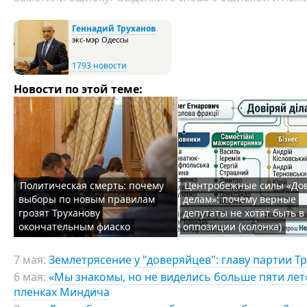
Геннадий Труханов
экс-мэр Одессы
1793 новости
Новости по этой теме:
Политическая смерть: почему
Центробежные силы «До
выборы по новым правилам
делам»: почему верные
грозят Труханову
депутаты не хотят быть в
окончательным фиаско
оппозиции (колонка)
7 мая:
Землетрясение у "доверяйцев": главу партии Т
6 мая:
«Мы знакомы, но не виделись больше пяти лет»:
пленках Миндича