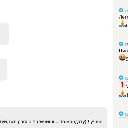
17
Лет
17
Пив
16
16
гуй, все равно получишь…по мандату) Лучше