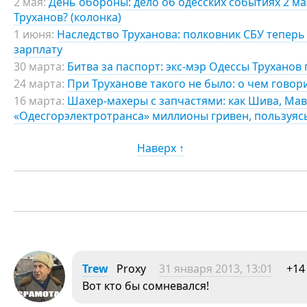
2 мая:
День обороны: дело об одесских событиях 2 мая
Труханов? (колонка)
1 июня:
Наследство Труханова: полковник СБУ теперь 
зарплату
30 марта:
Битва за паспорт: экс-мэр Одессы Труханов
24 марта:
При Труханове такого не было: о чем говор
16 марта:
Шахер-махеры с запчастями: как Шива, Мав
«Одесгорэлектротранса» миллионы гривен, пользуя
Наверх ↑
Trew
Proxy
31 января 2013, 13:01
+14
Вот кто бы сомневался!