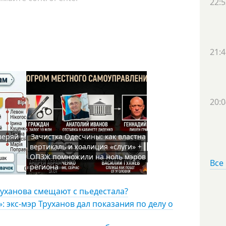
22:5
21:4
20:0
веряй
Зачистка Одесчины: как властна
вертикаль и коалиция «слуги» +
ОПЗЖ помножили на ноль мэров
Все
региона
руханова смещают с пьедестала?
 экс-мэр Труханов дал показания по делу о