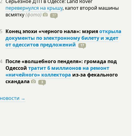
2
Серьезное ДТП в Одессе: Land Rover
перевернулся на крышу
, капот второй машины
всмятку
(фото)
37
5
Конец эпохи «черного нала»: мэрия
открыла
документы по электронному билету и ждет
от одесситов предложений
17
4
После «волшебного пенделя»: громада под
Одессой
тратит 6 миллионов на ремонт
«ничейного» коллектора
из-за фекального
скандала
3
 новости →