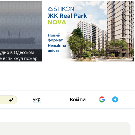
судно в Одесском
те вспыхнул пожар
укр
Войти