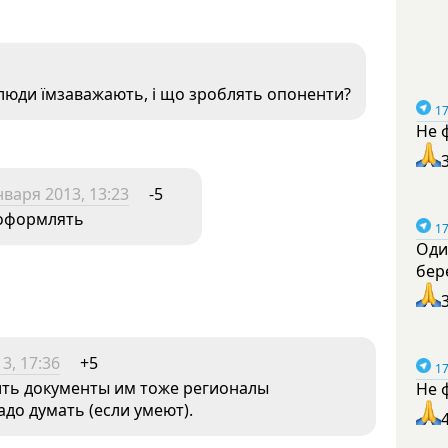
 люди їмзаважають, і що зроблять опоненти?
17
Не 
нваря 2013, 13:23
-5
 оформлять
17
Оди
бер
3, 17:36
+5
17
ить документы им тоже регионалы
Не 
до думать (если умеют).