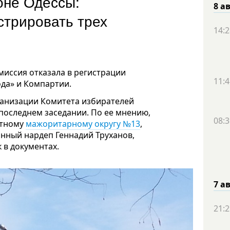
оне Одессы:
8 а
стрировать трех
14:2
миссия отказала в регистрации
11:4
ода» и Компартии.
ганизации Комитета избирателей
последнем заседании. По ее мнению,
08:3
атному
мажоритарному округу №13
,
нный нардеп Геннадий Труханов,
 в документах.
7 а
21:2