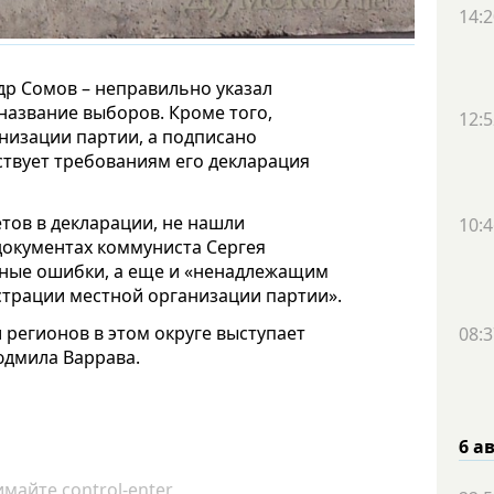
14:2
др Сомов – неправильно указал
азвание выборов. Кроме того,
12:5
анизации партии, а подписано
ствует требованиям его декларация
тов в декларации, не нашли
10:4
документах коммуниста Сергея
ные ошибки, а еще и «ненадлежащим
страции местной организации партии».
 регионов в этом округе выступает
08:3
юдмила Варрава.
6 а
майте control-enter