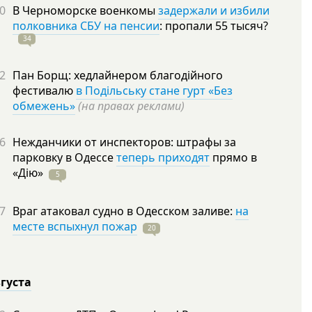
0
В Черноморске военкомы
задержали и избили
полковника СБУ на пенсии
: пропали 55
тысяч?
34
2
Пан Борщ: хедлайнером благодійного
фестивалю
в Подільську стане гурт «Без
обмежень»
(на правах реклами)
6
Нежданчики от инспекторов: штрафы за
парковку в Одессе
теперь приходят
прямо в
«Дію»
5
7
Враг атаковал судно в Одесском заливе:
на
месте вспыхнул пожар
20
вгуста