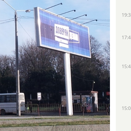
19:3
17:4
15:4
15:0