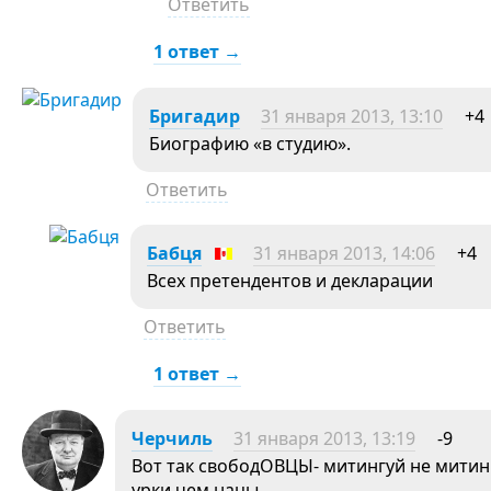
Ответить
1 ответ →
Бригадир
31 января 2013, 13:10
+4
Биографию «в студию».
Ответить
Бабця
31 января 2013, 14:06
+4
Всех претендентов и декларации
Ответить
1 ответ →
Черчиль
31 января 2013, 13:19
-9
Вот так свободОВЦЫ- митингуй не митин
урки чем нацы.