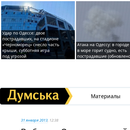
Удар по Одессе: двое
пострадавших, на стадионе
«Черноморец» снесло часть
Атака на Одессу: в городе
крыши, субботняя игра
в море горит судно, есть
под угрозой
пострадавшие (обновлено
Материалы
31 января 2013
, 12:38