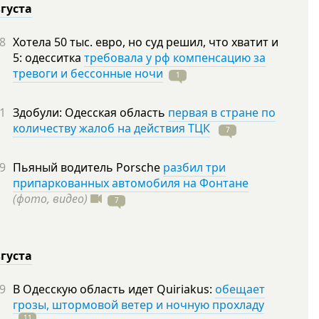
вгуста
8
Хотела 50 тыс. евро, но суд решил, что хватит и
5: одесситка
требовала у рф компенсацию за
тревоги и бессонные ночи
1
1
Здобули: Одесская область
первая в стране по
количеству жалоб на действия ТЦК
7
9
Пьяный водитель Porsche
разбил три
припаркованных автомобиля на Фонтане
(фото, видео)
7
вгуста
9
В Одесскую область идет Quiriakus:
обещает
грозы, штормовой ветер и ночную прохладу
11