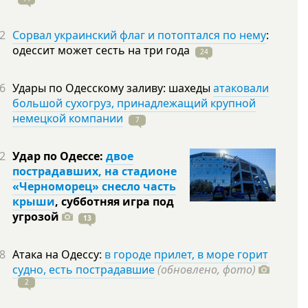
2
Сорвал украинский флаг и потоптался по нему
:
одессит может сесть на три
года
24
6
Удары по Одесскому заливу: шахеды
атаковали
большой сухогруз, принадлежащий крупной
немецкой компании
7
2
Удар по Одессе:
двое
пострадавших, на стадионе
«Черноморец» снесло часть
крыши
, субботняя игра под
угрозой
13
8
Атака на Одессу:
в городе прилет, в море горит
судно, есть пострадавшие
(обновлено, фото)
2