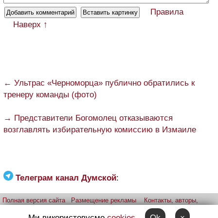
Правила
Наверх ↑
← Ультрас «Черноморца» публично обратились к
тренеру команды (фото)
→ Представители Богомолец отказываются
возглавлять избирательную комиссию в Измаиле
Телеграм канал Думской
:
Полная версия сайта
Размещение рекламы
Контакты, авторы,
редакция
Telegram-канал
Приложение:
iPhone
Android
Ми використовуємо
cookies
Ok
×