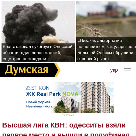
«Никаких альтернатив
Враг атаковал сухогруз в Одесской
не появится»: как удары по 
области: один человек погиб,
Большой Одессы обрушили
еще трое пострадали
зерновой рынок
укр
Реклама
Высшая лига КВН: одесситы взяли
первое место и вышли в полуфинал