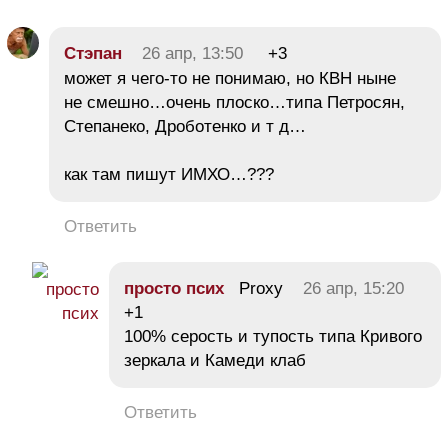
Стэпан
26 апр, 13:50
+3
может я чего-то не понимаю, но КВН ныне
не смешно…очень плоско…типа Петросян,
Степанеко, Дроботенко и т д…
как там пишут ИМХО…???
Ответить
просто псих
Proxy
26 апр, 15:20
+1
100% серость и тупость типа Кривого
зеркала и Камеди клаб
Ответить