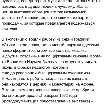
публикой, всегда терпит муки для того, чтобы что-то
изменилось в душах людей к лучшему. Жаль,
нет на выставке образцов его так называемой
«контактной живописи», с торчащими из картины
проводами, за которые предлагается подержаться
зрителю.
В экспозицию вошли работы из серии графики
«Стихи после слов», живописный шарж на одесских
нонконформистов, огромные холсты, мозаика
и другие, созданные не по церковным канонам. Когда-
то Владимир Наумец был научен искусству писать
иконы и фрески педагогом, который
еще до революции был церковным художником.
У Наумца есть работы, созданные по канонам,
они находятся в церквях и монастырях на Афоне.
В то же время церковники наверняка не одобрили
бы его акции вроде «Пещеры» 1982 года
(фотодокументация представлена на выставке) –