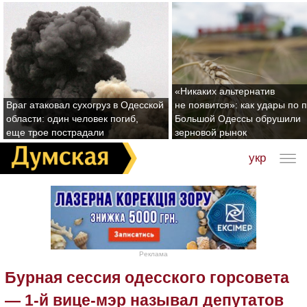
«Никаких альтернатив
Враг атаковал сухогруз в Одесской
не появится»: как удары по 
области: один человек погиб,
Большой Одессы обрушили
еще трое пострадали
зерновой рынок
укр
Реклама
Бурная сессия одесского горсовета
— 1-й вице-мэр называл депутатов