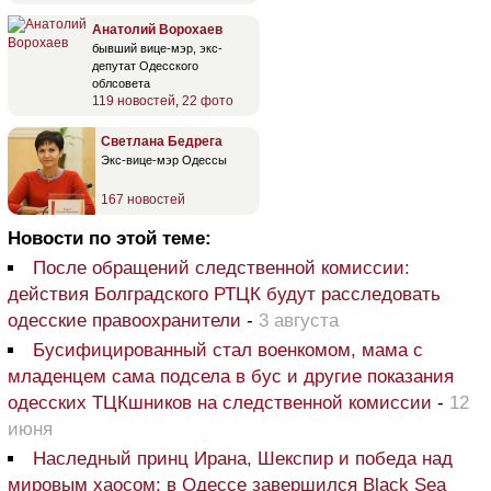
Анатолий Ворохаев
бывший вице-мэр, экс-
депутат Одесского
облсовета
119 новостей
,
22 фото
Светлана Бедрега
Экс-вице-мэр Одессы
167 новостей
Новости по этой теме:
После обращений следственной комиссии:
действия Болградского РТЦК будут расследовать
одесские правоохранители
-
3 августа
Бусифицированный стал военкомом, мама с
младенцем сама подсела в бус и другие показания
одесских ТЦКшников на следственной комиссии
-
12
июня
Наследный принц Ирана, Шекспир и победа над
мировым хаосом: в Одессе завершился Black Sea