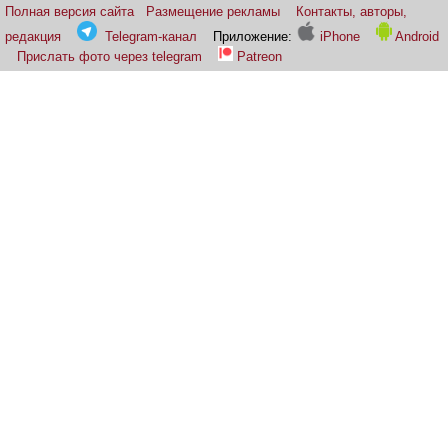
Полная версия сайта
Размещение рекламы
Контакты, авторы,
редакция
Telegram-канал
Приложение:
iPhone
Android
Прислать фото через telegram
Patreon