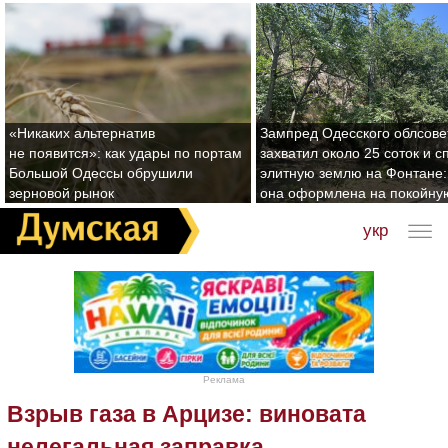
«Никаких альтернатив
Зампред Одесского облсове
не появится»: как удары по портам
захватил около 25 соток и с
Большой Одессы обрушили
элитную землю на Фонтане:
зерновой рынок
она оформлена на покойну
укр
Реклама
Взрыв газа в Арцизе: виновата
нелегальная заправка