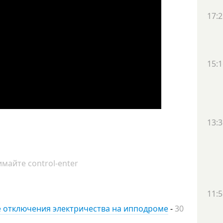
17:2
15:1
13:3
майте control-enter
11:5
ле отключения электричества на ипподроме
-
30