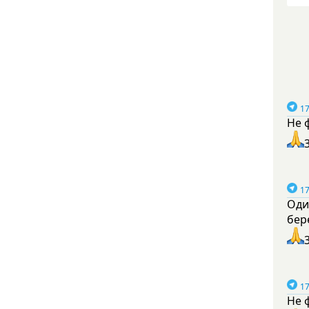
17
Не 
17
Оди
бер
17
Не 