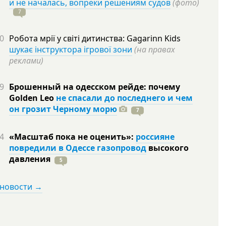
и не началась, вопреки решениям судов
(фото)
7
0
Робота мрії у світі дитинства: Gagarinn Kids
шукає інструктора ігрової зони
(на правах
реклами)
9
Брошенный на одесском рейде: почему
Golden Leo
не спасали до последнего и чем
он грозит Черному морю
7
4
«Масштаб пока не оценить»:
россияне
повредили в Одессе газопровод
высокого
давления
5
 новости →