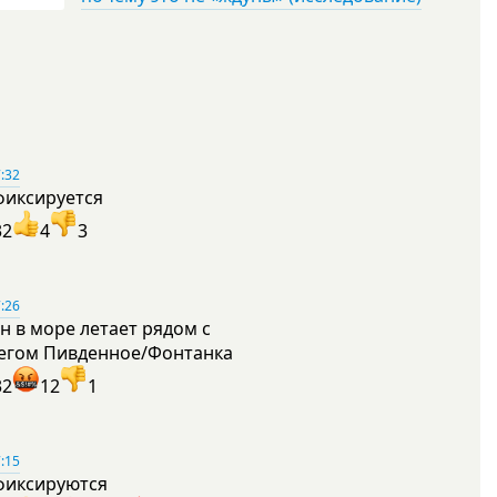
:32
фиксируется
32
4
3
:26
н в море летает рядом с
егом Пивденное/Фонтанка
32
12
1
:15
фиксируются