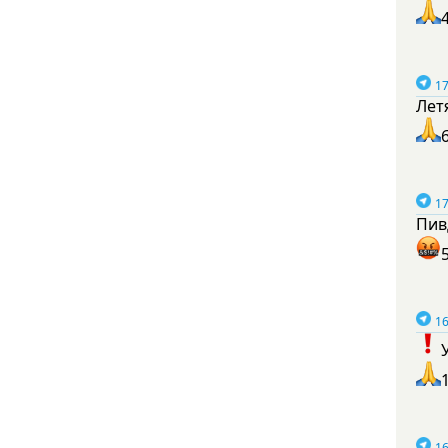
17
Лет
17
Пив
16
16