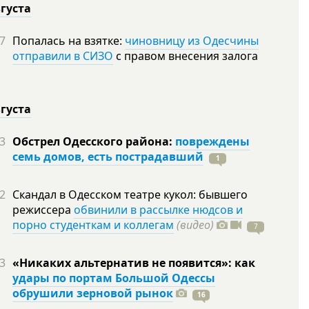
вгуста
7
Попалась на взятке:
чиновницу из Одесчины
отправили в СИЗО
с правом внесения залога
вгуста
3
Обстрел Одесского района:
повреждены
семь домов, есть пострадавший
1
2
Скандал в Одесском театре кукол: бывшего
режиссера
обвинили в рассылке нюдсов и
порно студенткам и коллегам
(видео)
7
3
«Никаких альтернатив не появится»: как
удары по портам Большой Одессы
обрушили зерновой рынок
16