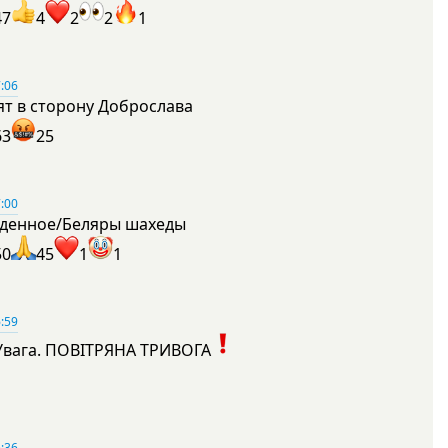
47
4
2
2
1
:06
ят в сторону Доброслава
63
25
:00
денное/Беляры шахеды
50
45
1
1
:59
Увага. ПОВІТРЯНА ТРИВОГА
1
:36