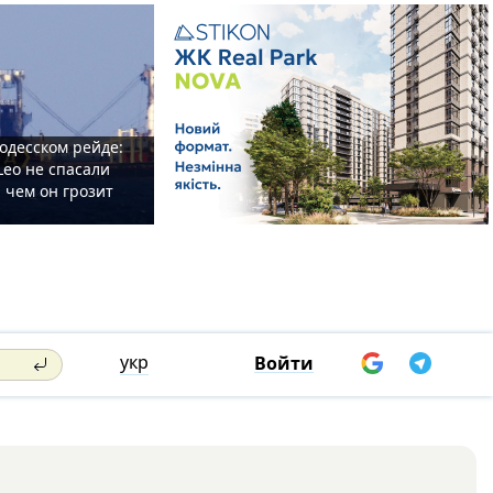
одесском рейде:
Leo не спасали
 чем он грозит
укр
Войти