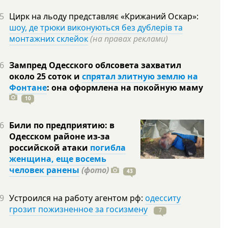
5
Цирк на льоду представляє «Крижаний Оскар»:
шоу, де трюки виконуються без дублерів та
монтажних склейок
(на правах реклами)
6
Зампред Одесского облсовета захватил
около 25 соток и
спрятал элитную землю на
Фонтане
: она оформлена на покойную
маму
10
6
Били по предприятию: в
Одесском районе из-за
российской атаки
погибла
женщина, еще восемь
человек ранены
(фото)
43
9
Устроился на работу агентом рф:
одесситу
грозит пожизненное за госизмену
7