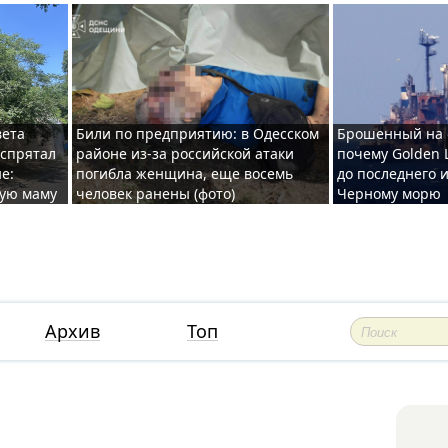
вета
Били по предприятию: в Одесском
Брошенный на 
 спрятал
районе из-за российской атаки
почему Golden 
е:
погибла женщина, еще восемь
до последнего и
ную маму
человек ранены (фото)
Черному морю
Архив
Топ