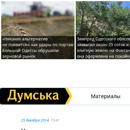
«Никаких альтернатив
Зампред Одесского облсо
не появится»: как удары по портам
захватил около 25 соток и
Большой Одессы обрушили
элитную землю на Фонтан
зерновой рынок
она оформлена на покой
Материалы
25 декабря 2014
, 15:41