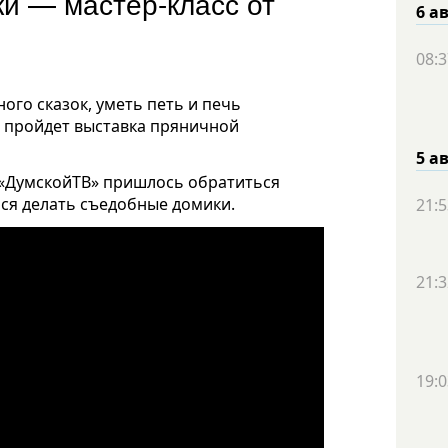
ки — мастер-класс от
6 а
08:3
го сказок, уметь петь и печь
е пройдет выставка пряничной
5 а
 «ДумскойТВ» пришлось обратиться
ся делать съедобные домики.
21:5
21:3
19:0