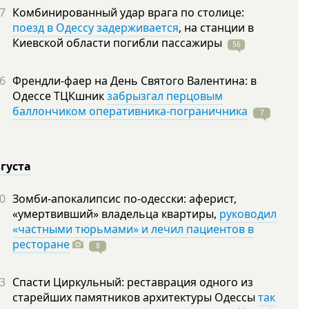
7
Комбинированный удар врага по столице:
поезд в Одессу задерживается
, на станции в
Киевской области погибли
пассажиры
56
6
Френдли-фаер на День Святого Валентина: в
Одессе ТЦКшник
забрызгал перцовым
баллончиком оперативника-пограничника
7
вгуста
0
Зомби-апокалипсис по-одесски: аферист,
«умертвивший» владельца квартиры,
руководил
«частными тюрьмами» и лечил пациентов в
ресторане
8
3
Спасти Циркульный: реставрация одного из
старейших памятников архитектуры Одессы
так