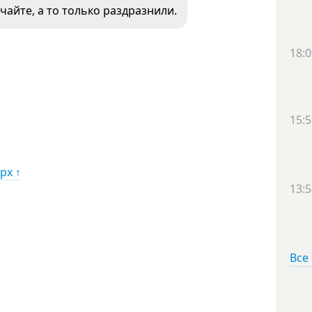
чайте, а то только раздразнили.
18:0
15:5
рх ↑
13:5
Все