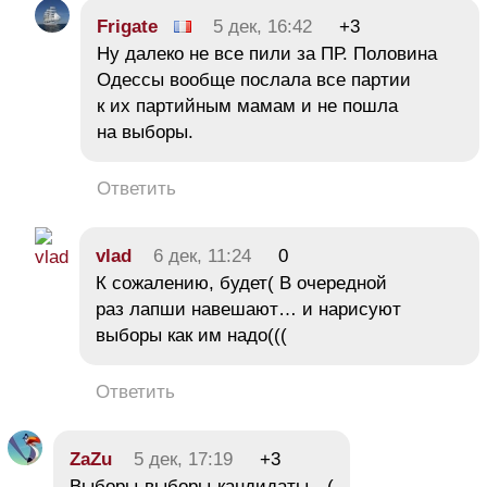
Frigate
5 дек, 16:42
+3
Ну далеко не все пили за ПР. Половина
Одессы вообще послала все партии
к их партийным мамам и не пошла
на выборы.
Ответить
vlad
6 дек, 11:24
0
К сожалению, будет( В очередной
раз лапши навешают… и нарисуют
выборы как им надо(((
Ответить
ZaZu
5 дек, 17:19
+3
Выборы-выборы-кандидаты…(