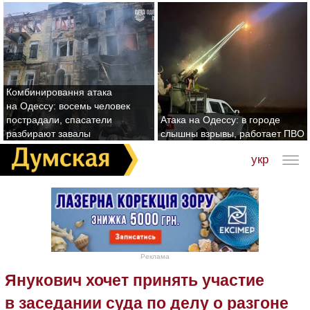
Комбинировання атака
на Одессу: восемь человек
пострадали, спасатели
Атака на Одессу: в городе
разбирают завалы
слышны взрывы, работает ПВО
укр
Реклама
Янукович хочет принять участие
в заседании суда по делу о разгоне