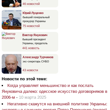
46 новостей
Юрий Луценко
бывший генеральный
прокурор Украины
75 новостей
Виктор Янукович
бывший президент
Украины, предатель
441 новость
Александр Турчинов
экс-секретарь СНБО
43 новости
Новости по этой теме:
Когда управляет меньшинство и как послать
Януковича далеко: одесское искусство договорняков в
2006-м
-
10 марта 2025
Негативно скажутся на внешней политике Украины:
эксперты о санкциях против Петра Порошенко (видео)