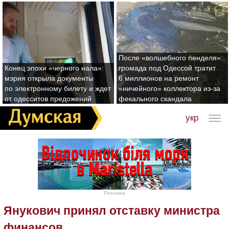
После «волшебного пенделя»:
Конец эпохи «черного нала»:
громада под Одессой тратит
мэрия открыла документы
6 миллионов на ремонт
по электронному билету и ждет
«ничейного» коллектора из-за
от одесситов предожений
фекального скандала
укр
Реклама
Янукович принял отставку министра
финансов