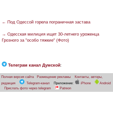
← Под Одессой горела пограничная застава
→ Одесская милиция ищет 30-летнего уроженца
Грозного за "особо тяжкие" (Фото)
Телеграм канал Думской
:
Полная версия сайта
Размещение рекламы
Контакты, авторы,
редакция
Telegram-канал
Приложение:
iPhone
Android
Прислать фото через telegram
Patreon