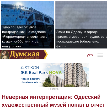
Удар по Одессе: двое
пострадавших, на стадионе
Атака на Одессу: в городе
«Черноморец» снесло часть
прилет, в море горит судно, ест
крыши, субботняя игра
пострадавшие (обновлено,
под угрозой
фото)
укр
Реклама
Неверная интерпретация: Одесский
художественный музей попал в отчет