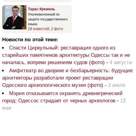
Тарас Кремень
Уполномоченный по
защите государственного
языка
28 новостей
,
2 фото
Новости по этой теме:
Спасти Циркульный: реставрация одного из
старейших памятников архитектуры Одессы так и не
началась, вопреки решениям судов (фото)
-
4 августа
Амфитеатр во дворике и безбарьерность: будущие
архитекторы разработали проект реставрации
Одесского археологического музея (фото)
-
2 июля
Мэрия отказывается охранять древнегреческий
город: Одессос страдает от черных археологов
-
12
мая