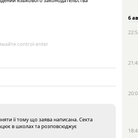
юдении языкового законодательства
6 а
22:5
майте control-enter
21:4
20:0
няти її тому що заява написана. Секта
рацює в школах та розповсюджує
18:4