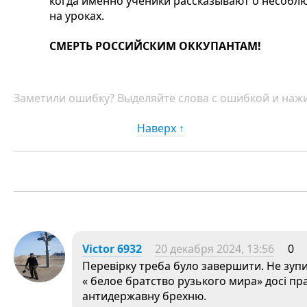
когда именно ученики рассказывают о несобл
на уроках.
СМЕРТЬ РОССИЙСКИМ ОККУПАНТАМ!
Заметили ошибку? Выделяйте слова с ошибкой и нажи
Наверх ↑
Victor 6932
20 декабря 2024, 13:56
0
Перевірку треба було завершити. Не зупи
« белое братство рузького мира» досі п
антидержавну брехню.