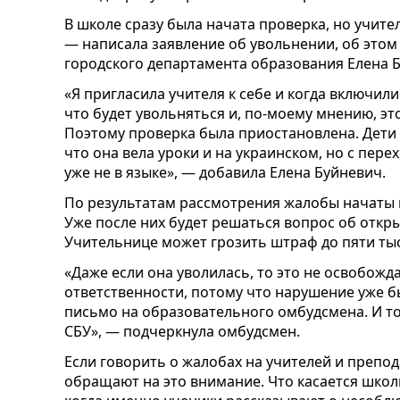
В школе сразу была начата проверка, но учите
— написала заявление об увольнении, об этом
городского департамента образования Елена 
«Я пригласила учителя к себе и когда включили
что будет увольняться и, по-моему мнению, э
Поэтому проверка была приостановлена. Дети 
что она вела уроки и на украинском, но с пере
уже не в языке», — добавила Елена Буйневич.
По результатам рассмотрения жалобы начаты 
Уже после них будет решаться вопрос об откр
Учительнице может грозить штраф до пяти тыс
«Даже если она уволилась, то это не освобожд
ответственности, потому что нарушение уже 
письмо на образовательного омбудсмена. И т
СБУ», — подчеркнула омбудсмен.
Если говорить о жалобах на учителей и препод
обращают на это внимание. Что касается школы