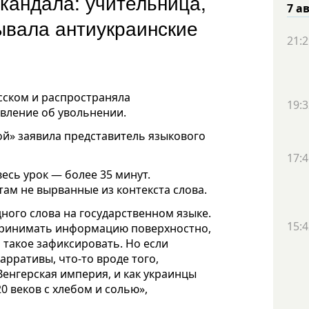
скандала: учительница,
7 а
ывала антиукраинские
21:2
усском и распространяла
19:3
явление об увольнении.
ой» заявила представитель языкового
17:4
весь урок — более 35 минут.
ам не вырванные из контекста слова.
дного слова на государственном языке.
15:4
оспринимать информацию поверхностно,
 такое зафиксировать. Но если
арративы, что-то вроде того,
Венгерская империя, и как украинцы
0 веков с хлебом и солью»,