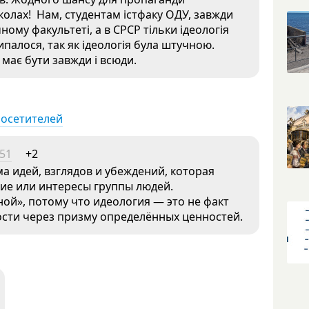
олах! Нам, студентам істфаку ОДУ, завжди
ому факультеті, а в СРСР тільки ідеологія
сипалося, так як ідеологія була штучною.
 має бути завжди і всюди.
посетителей
:51
+2
а идей, взглядов и убеждений, которая
ие или интересы группы людей.
ой», потому что идеология — это не факт
ости через призму определённых ценностей.