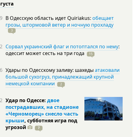
вгуста
9
В Одесскую область идет Quiriakus:
обещает
грозы, штормовой ветер и ночную прохладу
3
2
Сорвал украинский флаг и потоптался по нему
:
одессит может сесть на три
года
15
6
Удары по Одесскому заливу: шахеды
атаковали
большой сухогруз, принадлежащий крупной
немецкой компании
2
2
Удар по Одессе:
двое
пострадавших, на стадионе
«Черноморец» снесло часть
крыши
, субботняя игра под
угрозой
7