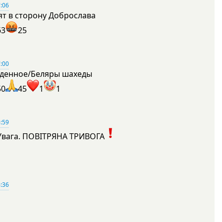
:06
ят в сторону Доброслава
63
25
:00
денное/Беляры шахеды
50
45
1
1
:59
Увага. ПОВІТРЯНА ТРИВОГА
1
:36