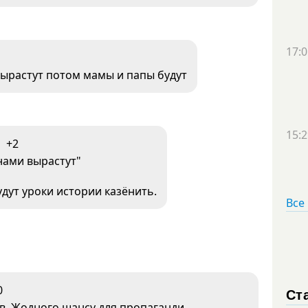
17:0
ырастут потом мамы и папы будут
15:2
+2
нами вырастут"
удут уроки истории казёнить.
Все
0
Ст
нів. Жодного шансу для пропаганди