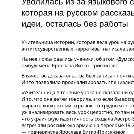
Уволилась из-за языкового 
которая на русском рассказ
идеи, осталась без работы
Учительница истории, которая вела урок на р
антигосударственные нарративы, написала за
На нее пожаловались ученики, об этом «Думск
омбудсмена Ярослава Витко-Присяжнюк.
В качестве доказательства был записан почти 
И это позволило проанализировать специалист
«Учительница в течение урока не сказала ни о
И то, что она детям говорила, это если бы в
вырвать конкретный отрывок, то трудно что-то
уж анализировать весь урок целостно, то там н
что украинскую идентичность создала Австро-
встречали российскую армию на переломе 19-2
— подчеркнула Ярослава Витко-Присяжнюк.