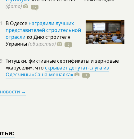
(фото)
17
1
В Одессе
наградили лучших
представителей строительной
отрасли
ко Дню строителя
Украины
(общество)
3
9
Титушки, фиктивные сертификаты и зерновые
«карусели»: что
скрывает депутат-слуга из
Одесчины «Саша-мешалка»
3
 новости →
атьи: