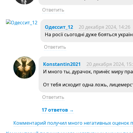
Ответить
Одессит_12
20 декабря 2024, 14:26
На росії сьогодні дуже бояться україн
Ответить
Konstantin2021
20 декабря 2024, 15
И много ты, дурачок, принёс миру пр
От тебя исходит одна ложь, лицемерс
Ответить
17 ответов →
Комментарий получил много негативных оценок 