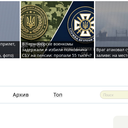
 прилет,
В Черноморске военкомы
задержали и избили полковника
Враг атаковал 
, фото)
СБУ на пенсии: пропали 55 тысяч?
заливе: на мес
Архив
Топ