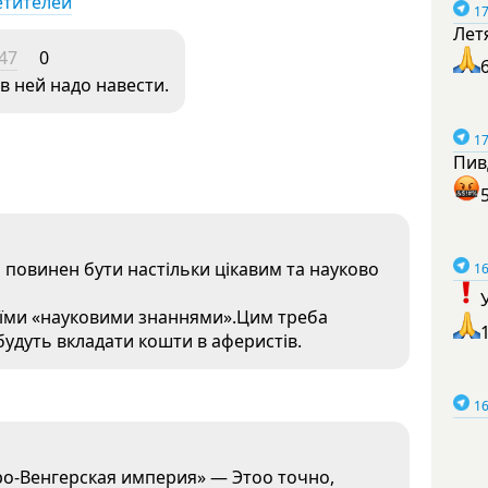
етителей
17
Лет
:47
0
в ней надо навести.
17
Пив
 повинен бути настільки цікавим та науково
16
оїми «науковими знаннями».Цим треба
будуть вкладати кошти в аферистів.
16
1
ро-Венгерская империя» — Этоо точно,