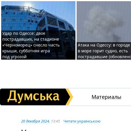
Удар по Одессе: двое
пострадавших, на стадионе
«Черноморец» снесло часть
Атака на Одессу: в городе
крыши, субботняя игра
в море горит судно, есть
под угрозой
пострадавшие (обновлено
Материалы
20 декабря 2024
, 13:45
Читати українською