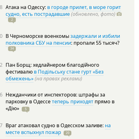
8
Атака на Одессу:
в городе прилет, в море горит
судно, есть пострадавшие
(обновлено, фото)
2
0
В Черноморске военкомы
задержали и избили
полковника СБУ на пенсии
: пропали 55
тысяч?
34
2
Пан Борщ: хедлайнером благодійного
фестивалю
в Подільську стане гурт «Без
обмежень»
(на правах реклами)
6
Нежданчики от инспекторов: штрафы за
парковку в Одессе
теперь приходят
прямо в
«Дію»
5
7
Враг атаковал судно в Одесском заливе:
на
месте вспыхнул пожар
20