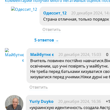
Комментарий получил много негативных оценок пос
Одессит_12
20 декабря 2024, 14
Страна отличная, только порядок 
Ответить
5 ответов →
Майбутнє є
20 декабря 2024, 15:03
0
Вчитель повинен постійно навчатися.Він
освіченим, що учні повірять у майбутнє.
Не треба перед батьками хизуватися св
хизуватися перед учнями.Ніяки дурні не 
Ответить
Yuriy Duyko
20 декабря 2024, 16:36
+
«украинскую идентичность создала Авст