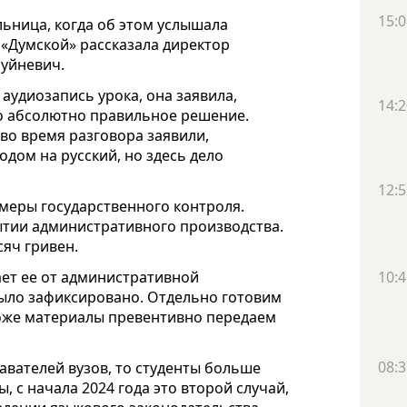
15:0
льница, когда об этом услышала
 «Думской» рассказала директор
Буйневич.
 аудиозапись урока, она заявила,
14:2
то абсолютно правильное решение.
во время разговора заявили,
ходом на русский, но здесь дело
12:5
меры государственного контроля.
ытии административного производства.
яч гривен.
ает ее от административной
10:4
было зафиксировано. Отдельно готовим
оже материалы превентивно передаем
08:3
авателей вузов, то студенты больше
, с начала 2024 года это второй случай,