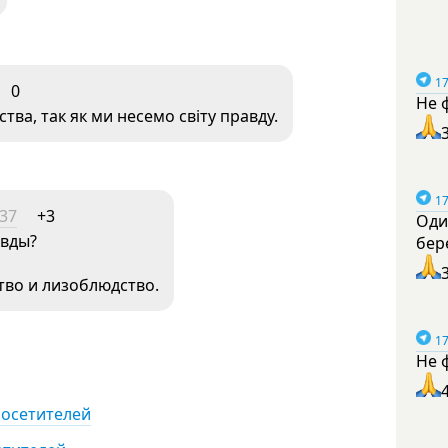
17
0
Не 
ства, так як ми несемо світу правду.
17
:37
+3
Оди
авды?
бер
тво и лизоблюдство.
17
Не 
посетителей