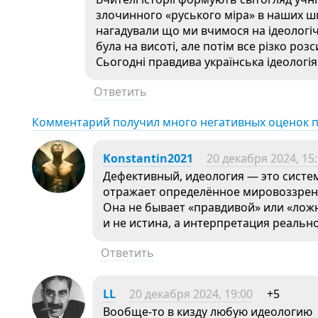
злочинного «руського міра» в наших шк
нагадували що ми вчимося на ідеологічн
була на висоті, але потім все різко роз
Сьогодні правдива українська ідеологія
Ответить
Комментарий получил много негативных оценок 
Konstantin2021
20 декабря 2024, 15
Дефективный, идеология — это систем
отражает определённое мировоззрен
Она не бывает «правдивой» или «ложн
и не истина, а интерпретация реальн
Ответить
LL
20 декабря 2024, 19:00
+5
Вообще-то в кизду любую идеологию