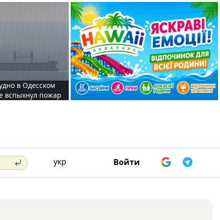
судно в Одесском
те вспыхнул пожар
укр
Войти