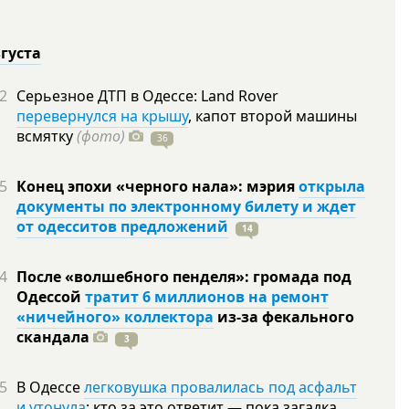
вгуста
2
Серьезное ДТП в Одессе: Land Rover
перевернулся на крышу
, капот второй машины
всмятку
(фото)
36
5
Конец эпохи «черного нала»: мэрия
открыла
документы по электронному билету и ждет
от одесситов предложений
14
4
После «волшебного пенделя»: громада под
Одессой
тратит 6 миллионов на ремонт
«ничейного» коллектора
из-за фекального
скандала
3
5
В Одессе
легковушка провалилась под асфальт
и утонула
: кто за это ответит — пока загадка