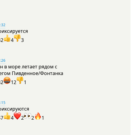
:32
фиксируется
32
4
3
:26
н в море летает рядом с
егом Пивденное/Фонтанка
32
12
1
:15
фиксируются
47
4
2
2
1