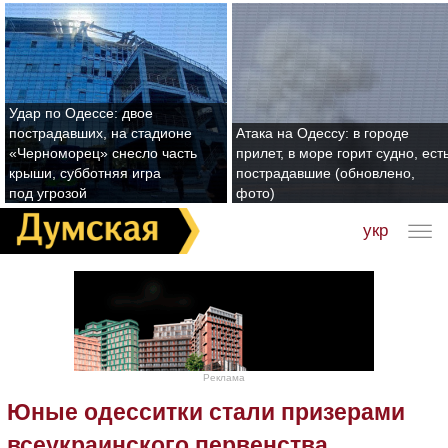
Удар по Одессе: двое
пострадавших, на стадионе
Атака на Одессу: в городе
«Черноморец» снесло часть
прилет, в море горит судно, ест
крыши, субботняя игра
пострадавшие (обновлено,
под угрозой
фото)
укр
Реклама
Юные одесситки стали призерами
всеукраинского первенства