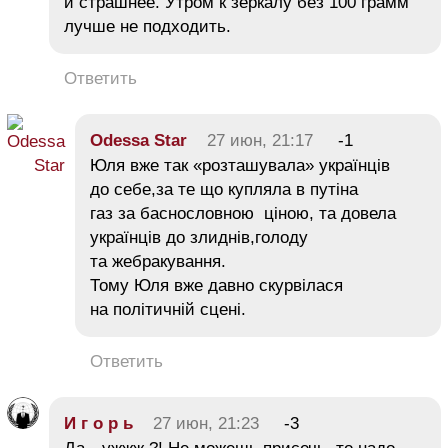
и страшнее. Утром к зеркалу без 100 грамм
лучше не подходить.
Ответить
Odessa Star
27 июн, 21:17
-1
Юля вже так «розташувала» українців
до себе,за те що купляла в путіна
газ за баснословною ціною, та довела
українців до злиднів,голоду
та жебракування.
Тому Юля вже давно скурвілася
на політичній сцені.
Ответить
И г о р ь
27 июн, 21:23
-3