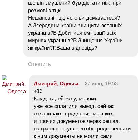
що він змушений був дістати ніж ,при
розмові з тцк.
Нешановні тцк, чого ви домагаєтеся?
А.Зсередини країни знищити останніх
українців?Б Добитися еміграції всіх
мирних українців?В.Знищення України
як країни?Г.Ваша відповідь?
Ответить
Дмитрий, Одесса
27 июн, 19:53
+13
Как дети, ей Богу, моряки
уже все оплатили выезд, сейчас
оплачивают продление морских
и прочих документов через решал,
на границе трусят, чтобы родственники
к ним документы не могли сами