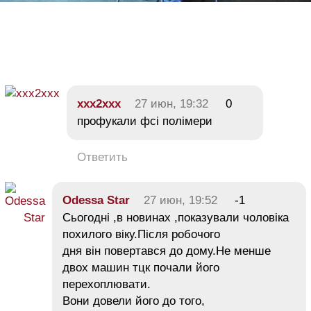
xxx2xxx
27 июн, 19:32
0
профукали фсі полімери
Ответить
Odessa Star
27 июн, 19:52
-1
Сьогодні ,в новинах ,показували чоловіка
похилого віку.Після робочого
дня він повертався до дому.Не менше
двох машин тцк почали його
перехоплювати.
Вони довели його до того,