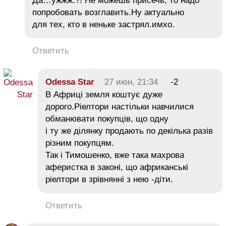
Да…ужжж.?! Не можешь присечь, то надо
попробовать возглавить.Ну актуально
для тех, кто в неньке застрял.имхо.
Ответить
Odessa Star
27 июн, 21:34
-2
В Африці земля коштує дуже
дорого.Ріелтори настільки навчилися
обманювати покупців, що одну
і ту же ділянку продають по декілька разів
різним покупцям.
Так і Тимошенко, вже така махрова
аферистка в законі, що африканські
ріелтори в зрівнянні з нею -діти.
Ответить