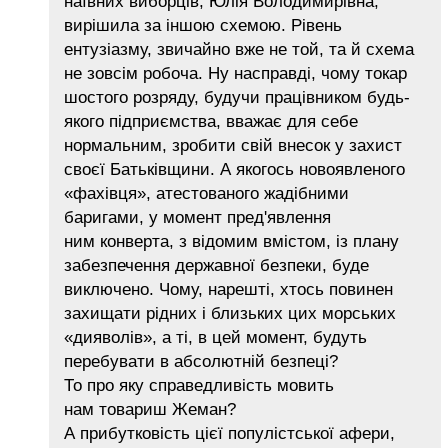
наївних виборців, Юлія Володимирівна,
вирішила за іншою схемою. Рівень
ентузіазму, звичайно вже не той, та й схема
не зовсім робоча. Ну насправді, чому токар
шостого розряду, будучи працівником будь-
якого підприємства, вважає для себе
нормальним, зробити свій внесок у захист
своєї Батьківщини. А якогось новоявленого
«фахівця», атестованого жадібними
баригами, у момент пред'явлення
ним конверта, з відомим вмістом, із плану
забезпечення державної безпеки, буде
виключено. Чому, нарешті, хтось повинен
захищати рідних і близьких цих морських
«дияволів», а ті, в цей момент, будуть
перебувати в абсолютній безпеці?
То про яку справедливість мовить
нам товариш Жеман?
А прибутковість цієї популістської афери,