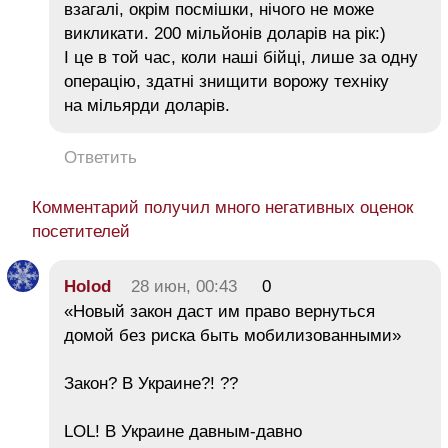
взагалі, окрім посмішки, нічого не може
викликати. 200 мільйонів доларів на рік:)
І це в той час, коли наші бійці, лише за одну
операцію, здатні знищити ворожу техніку
на мільярди доларів.
Ответить
Комментарий получил много негативных оценок
посетителей
Holod
28 июн, 00:43
0
«Новый закон даст им право вернуться
домой без риска быть мобилизованными»
Закон? В Украине?! ??
LOL! В Украине давным-давно