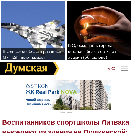
В Одессе часть города
В Одесской области разбился
осталась без света из-за
МиГ-29: пилот выжил
аварии (обновлено)
укр
Реклама
Воспитанников спортшколы Литвака
выселяют из здания на Пушкинской: