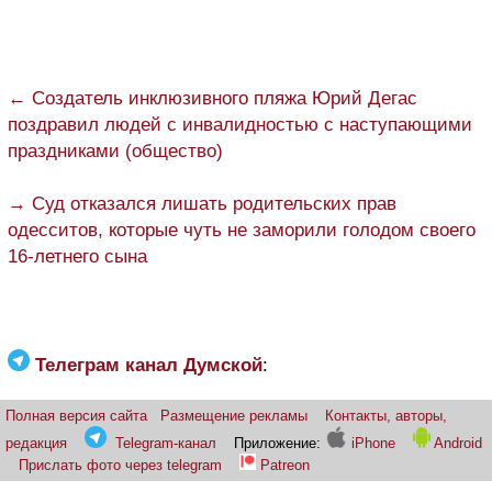
← Создатель инклюзивного пляжа Юрий Дегас
поздравил людей с инвалидностью с наступающими
праздниками (общество)
→ Суд отказался лишать родительских прав
одесситов, которые чуть не заморили голодом своего
16-летнего сына
Телеграм канал Думской
:
Полная версия сайта
Размещение рекламы
Контакты, авторы,
редакция
Telegram-канал
Приложение:
iPhone
Android
Прислать фото через telegram
Patreon