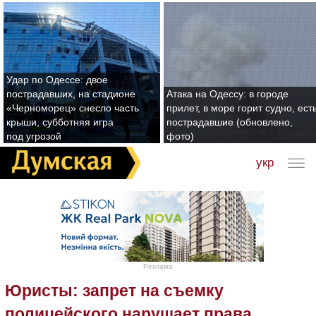
Удар по Одессе: двое
пострадавших, на стадионе
Атака на Одессу: в городе
«Черноморец» снесло часть
прилет, в море горит судно, ест
крыши, субботняя игра
пострадавшие (обновлено,
под угрозой
фото)
укр
Реклама
Юристы: запрет на съемку
полицейского нарушает права