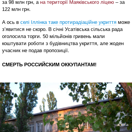
за 98 млн грн, а
н
а території Маяківського ліцею
–
за
122 млн грн.
А ось в
селі Іллінка таке протирадіаційне укриття
може
з’явитися не скоро. В січні Усатівська сільська рада
оголосила торги. 50 мільйонів гривень мали
коштувати роботи з будівництва укриття, але жоден
учасник не подав пропозиції.
СМЕРТЬ РОССИЙСКИМ ОККУПАНТАМ!