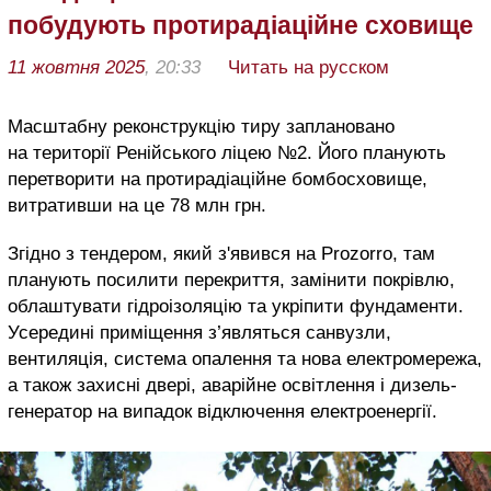
побудують протирадіаційне сховище
11 жовтня 2025
, 20:33
Читать на русском
Масштабну реконструкцію тиру заплановано
на території Ренійського ліцею
№
2. Його планують
перетворити на протирадіаційне бомбосховище,
витративши на це 78 млн грн.
Згідно з тендером, який з'явився на Prozorro, т
ам
планують посилити перекриття, замінити покрівлю,
облаштувати гідроізоляцію та укріпити фундаменти.
Усередині приміщення з’являться санвузли,
вентиляція, система опалення та нова електромережа,
а також захисні двері, аварійне освітлення і дизель-
генератор на випадок відключення електроенергії.