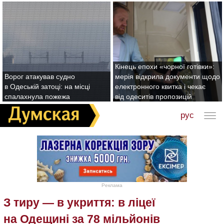
Кінець епохи «чорної готівки»:
Ворог атакував судно
мерія відкрила документи щодо
в Одеській затоці: на місці
електронного квитка і чекає
спалахнула пожежа
від одеситів пропозицій
рус
Реклама
З тиру — в укриття: в ліцеї
на Одещині за 78 мільйонів