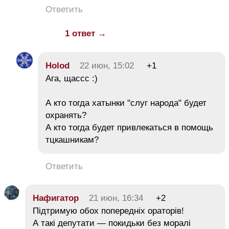
Ответить
1 ответ →
Holod
22 июн, 15:02
+1
Ага, щассс :)
А кто тогда хатынки "слуг народа" будет
охранять?
А кто тогда будет привлекаться в помощь
тцкашникам?
Ответить
Нафигатор
21 июн, 16:34
+2
Підтримую обох попередніх ораторів!
А такі депутати — покидьки без моралі