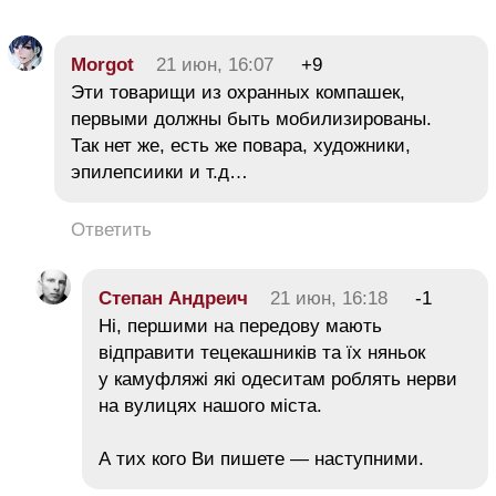
Morgot
21 июн, 16:07
+9
Эти товарищи из охранных компашек,
первыми должны быть мобилизированы.
Так нет же, есть же повара, художники,
эпилепсиики и т.д…
Ответить
Степан Андреич
21 июн, 16:18
-1
Ні, першими на передову мають
відправити тецекашників та їх няньок
у камуфляжі які одеситам роблять нерви
на вулицях нашого міста.
А тих кого Ви пишете — наступними.