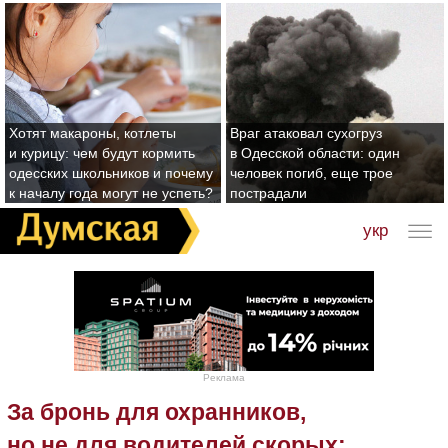
Хотят макароны, котлеты
Враг атаковал сухогруз
и курицу: чем будут кормить
в Одесской области: один
одесских школьников и почему
человек погиб, еще трое
к началу года могут не успеть?
пострадали
укр
Реклама
За бронь для охранников,
но не для водителей скорых: