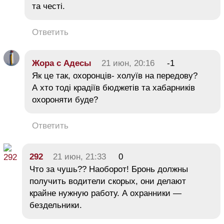
та честі.
Ответить
Жора с Адесы
21 июн, 20:16
-1
Як це так, охоронців- холуїв на передову?
А хто тоді крадіїв бюджетів та хабарників
охороняти буде?
Ответить
292
21 июн, 21:33
0
Что за чушь?? Наоборот! Бронь должны
получить водители скорых, они делают
крайне нужную работу. А охранники —
бездельники.