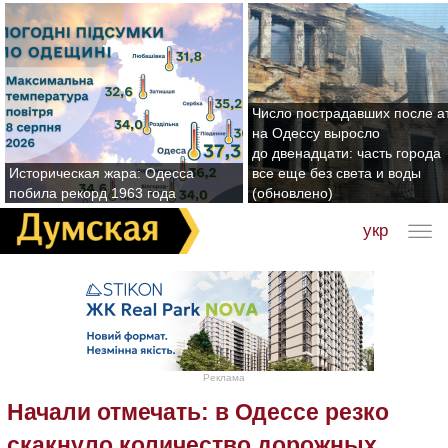
Число пострадавших после а
на Одессу выросло
до двенадцати: часть города
Историческая жара: Одесса
все еще без света и воды
побила рекорд 1963 года
(обновлено)
укр
Реклама
Начали отмечать: в Одессе резко
скакнуло количество дорожных