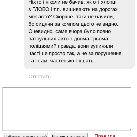
Ніхто і ніколи не бачив, як оті хлопці
з ГЛОВО і т.п. вишивають на дорогах
між авто? Скоріше- таки не бачили,
бо сидячи за компом цього не видно.
Очевидно, саме вчора було повно
патрульних авто з двома-трьома
поліцаями? правда, вони зупиняли
частіше просто так, а не за порушення.
Та і самі частенько грішать.
Ответить
Правила