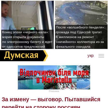
После «волшебного пенделя»:
Конец эпохи «черного нала»:
громада под Одессой тратит
мэрия открыла документы
6 миллионов на ремонт
по электронному билету и ждет
«ничейного» коллектора из-за
от одесситов предложений
фекального скандала
укр
Реклама
За измену — выговор. Пытавшийся
перейти на сторону россиян