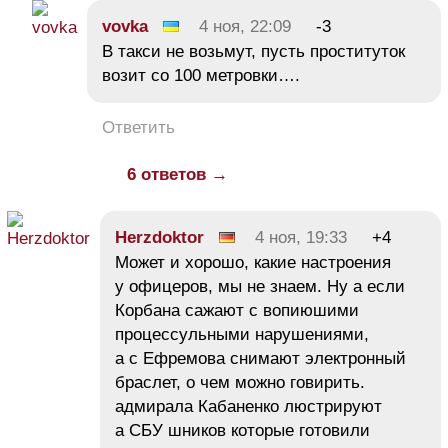
vovka
4 ноя, 22:09
-3
В такси не возьмут, пусть проституток
возит со 100 метровки….
Ответить
6 ответов →
Herzdoktor
4 ноя, 19:33
+4
Может и хорошо, какие настроения
у офицеров, мы не знаем. Ну а если
Корбана сажают с вопиюшими
процессульными нарушениями,
а с Ефремова снимают электронный
браслет, о чем можно говирить.
адмирала Кабаненко люстрируют
а СБУ шников которые готовили