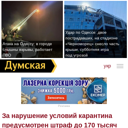
Удар по Одессе: двое
пострадавших, на стадионе
Атака на Одессу: в городе
«Черноморец» снесло часть
слышны взрывы, работает
крыши, субботняя игра
ПВО
под угрозой
укр
Реклама
За нарушение условий карантина
предусмотрен штраф до 170 тысяч