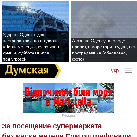
Удар по Одессе: двое
пострадавших, на стадионе
Атака на Одессу: в городе
«Черноморец» снесло часть
прилет, в море горит судно, ест
крыши, субботняя игра
пострадавшие (обновлено,
под угрозой
фото)
укр
Реклама
За посещение супермаркета
без маски жителя Сум оштрафовали