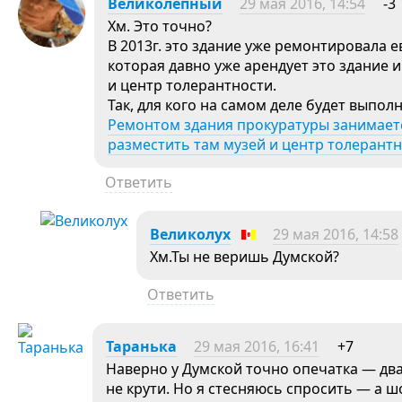
Великолепный
29 мая 2016, 14:54
-3
Хм. Это точно?
В 2013г. это здание уже ремонтировала
которая давно уже арендует это здание 
и центр толерантности.
Так, для кого на самом деле будет выпол
Ремонтом здания прокуратуры занимает
разместить там музей и центр толерант
Ответить
Великолух
29 мая 2016, 14:58
Хм.Ты не веришь Думской?
Ответить
Таранька
29 мая 2016, 16:41
+7
Наверно у Думской точно опечатка — два 
не крути. Но я стесняюсь спросить — а 