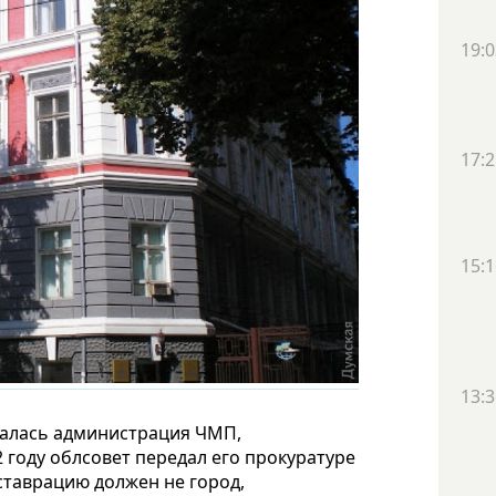
19:0
17:2
15:1
13:3
щалась администрация ЧМП,
 году облсовет передал его прокуратуре
ставрацию должен не город,