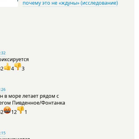
почему это не «ждуны» (исследование)
:32
фиксируется
32
4
3
:26
н в море летает рядом с
егом Пивденное/Фонтанка
32
12
1
:15