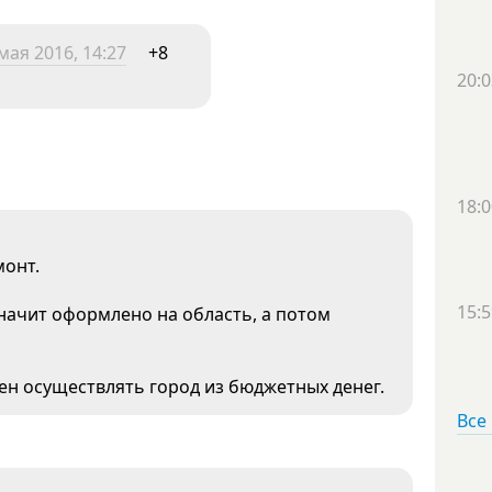
мая 2016, 14:27
+8
20:0
18:0
монт.
15:5
значит оформлено на область, а потом
жен осуществлять город из бюджетных денег.
Все