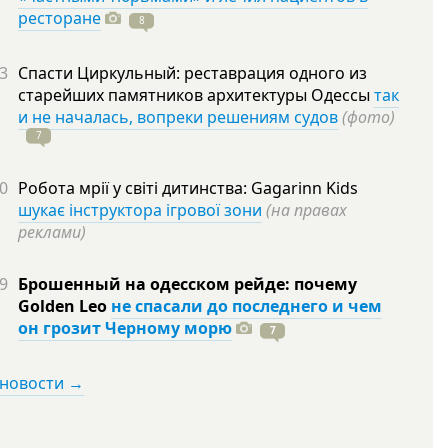
ресторане
8
3
Спасти Циркульный: реставрация одного из
старейших памятников архитектуры Одессы
так
и не началась, вопреки решениям судов
(фото)
7
0
Робота мрії у світі дитинства: Gagarinn Kids
шукає інструктора ігрової зони
(на правах
реклами)
9
Брошенный на одесском рейде: почему
Golden Leo
не спасали до последнего и чем
он грозит Черному морю
7
 новости →