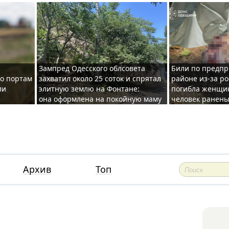
Зампред Одесского облсовета
Били по предпр
по портам
захватил около 25 соток и спрятал
районе из-за ро
ли
элитную землю на Фонтане:
погибла женщин
она оформлена на покойную маму
человек ранены
Архив
Топ