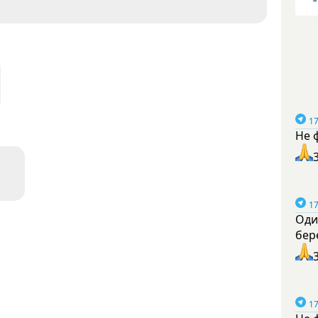
17
Не 
17
Оди
бер
17