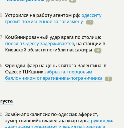
43
9
Устроился на работу агентом рф:
одесситу
грозит пожизненное за госизмену
7
7
Комбинированный удар врага по столице:
поезд в Одессу задерживается
, на станции в
Киевской области погибли
пассажиры
56
6
Френдли-фаер на День Святого Валентина: в
Одессе ТЦКшник
забрызгал перцовым
баллончиком оперативника-пограничника
7
вгуста
0
Зомби-апокалипсис по-одесски: аферист,
«умертвивший» владельца квартиры,
руководил
«частными тюрьмами» и лечил пациентов в