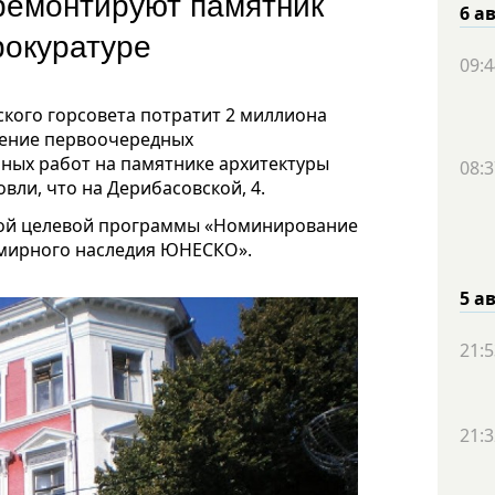
ремонтируют памятник
6 а
прокуратуре
09:4
кого горсовета потратит 2 миллиона
дение первоочередных
ных работ на памятнике архитектуры
08:3
вли, что на Дерибасовской, 4.
кой целевой программы «Номинирование
емирного наследия ЮНЕСКО».
5 а
21:5
21:3