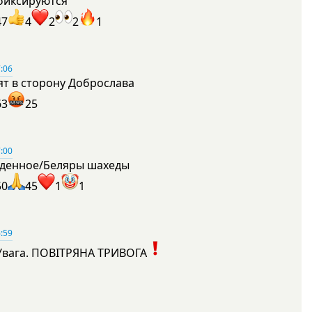
фиксируются
47
4
2
2
1
:06
ят в сторону Доброслава
63
25
:00
денное/Беляры шахеды
50
45
1
1
:59
Увага. ПОВІТРЯНА ТРИВОГА
1