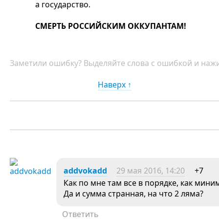
а государство.
СМЕРТЬ РОССИЙСКИМ ОККУПАНТАМ!
Заметили ошибку? Выделяйте слова с ошибкой и нажи
Наверх ↑
addvokadd
29 мая 2016, 14:20
+7
Как по мне там все в порядке, как миним
Да и сумма странная, на что 2 ляма?
Ответить