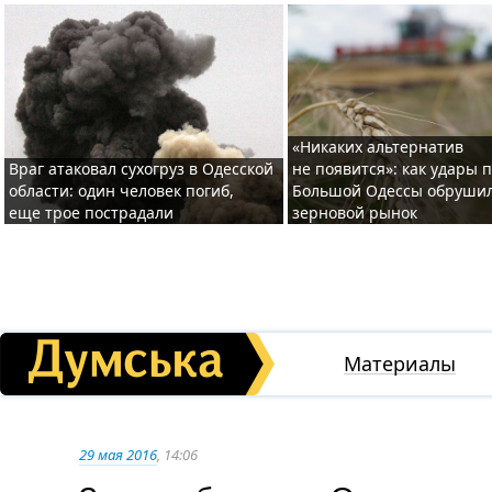
«Никаких альтернатив
Враг атаковал сухогруз в Одесской
не появится»: как удары 
области: один человек погиб,
Большой Одессы обруши
еще трое пострадали
зерновой рынок
Материалы
29 мая 2016
, 14:06