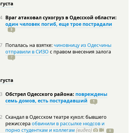
вгуста
4
Враг атаковал сухогруз в Одесской области:
один человек погиб, еще трое пострадали
5
7
Попалась на взятке:
чиновницу из Одесчины
отправили в СИЗО
с правом внесения залога
7
вгуста
3
Обстрел Одесского района:
повреждены
семь домов, есть пострадавший
1
2
Скандал в Одесском театре кукол: бывшего
режиссера
обвинили в рассылке нюдсов и
порно студенткам и коллегам
(видео)
8