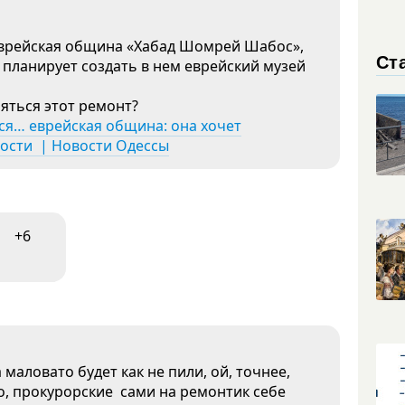
 еврейская община «Хабад Шомрей Шабос»,
Ст
и планирует создать в нем еврейский музей
няться этот ремонт?
ся… еврейская община: она хочет
ности | Новости Одессы
+6
маловато будет как не пили, ой, точнее,
шо, прокурорские сами на ремонтик себе