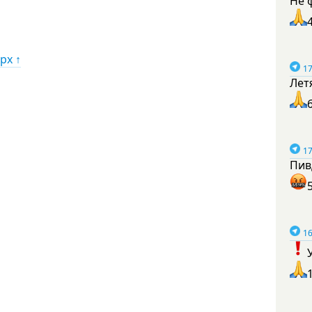
Не 
рх ↑
17
Лет
17
Пив
16