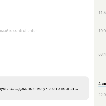
11:5
майте control-enter
10:0
08:4
4 а
ум с фасадом, но я могу чего то не знать.
22:0