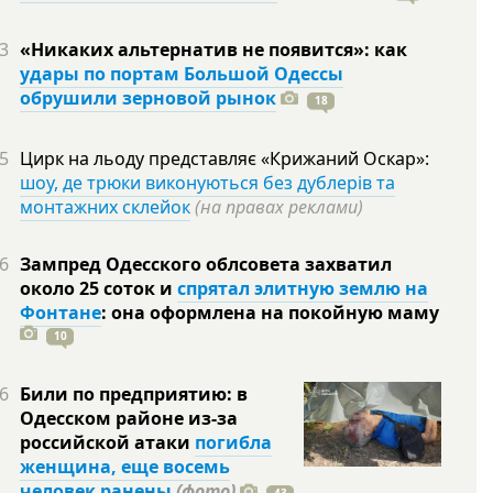
3
«Никаких альтернатив не появится»: как
удары по портам Большой Одессы
обрушили зерновой рынок
18
5
Цирк на льоду представляє «Крижаний Оскар»:
шоу, де трюки виконуються без дублерів та
монтажних склейок
(на правах реклами)
6
Зампред Одесского облсовета захватил
около 25 соток и
спрятал элитную землю на
Фонтане
: она оформлена на покойную
маму
10
6
Били по предприятию: в
Одесском районе из-за
российской атаки
погибла
женщина, еще восемь
человек ранены
(фото)