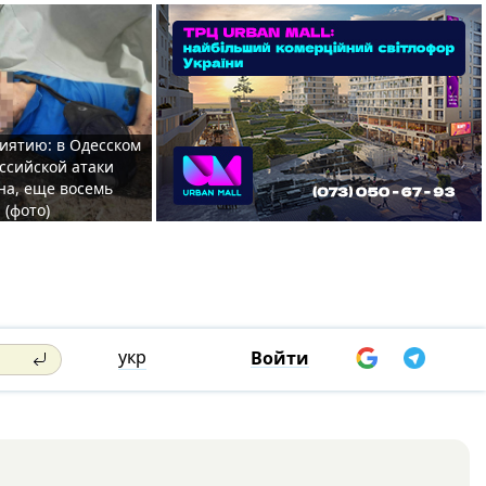
иятию: в Одесском
ссийской атаки
а, еще восемь
 (фото)
укр
Войти