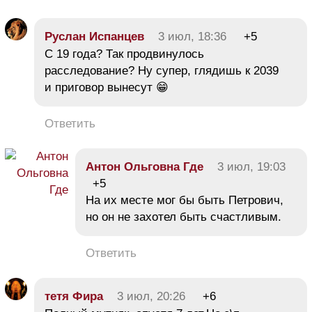
Руслан Испанцев
3 июл, 18:36
+5
С 19 года? Так продвинулось
расследование? Ну супер, глядишь к 2039
и приговор вынесут 😁
Ответить
Антон Ольговна Где
3 июл, 19:03
+5
На их месте мог бы быть Петрович,
но он не захотел быть счастливым.
Ответить
тетя Фира
3 июл, 20:26
+6