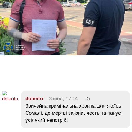
dolento
3 июл, 17:14
-5
Звичайна кримінальна хроніка для якоїсь
Сомалі, де мертві закони, честь та панує
усілякий непотріб!