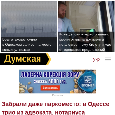
Конец эпохи «черного нала»:
Враг атаковал судно
мэрия открыла документы
в Одесском заливе: на месте
по электронному билету и ждет
вспыхнул пожар
от одесситов предложений
укр
Реклама
Забрали даже паркоместо: в Одессе
трио из адвоката, нотариуса