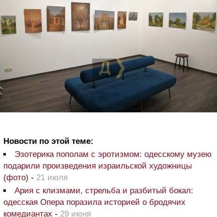
Новости по этой теме:
Эзотерика пополам с эротизмом: одесскому музею
подарили произведения израильской художницы
(фото)
-
21 июля
Ария с клизмами, стрельба и разбитый бокал:
одесская Опера поразила историей о бродячих
комедиантах
-
29 июня