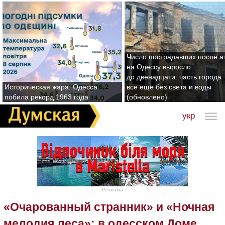
Число пострадавших после а
на Одессу выросло
до двенадцати: часть города
Историческая жара: Одесса
все еще без света и воды
побила рекорд 1963 года
(обновлено)
укр
Реклама
«Очарованный странник» и «Ночная
мелодия леса»: в одесском Доме