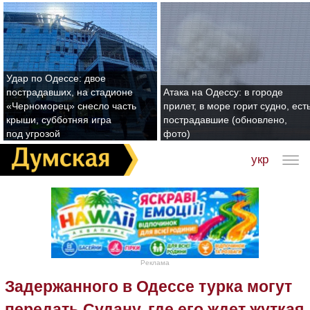
Удар по Одессе: двое
пострадавших, на стадионе
Атака на Одессу: в городе
«Черноморец» снесло часть
прилет, в море горит судно, ест
крыши, субботняя игра
пострадавшие (обновлено,
под угрозой
фото)
укр
Реклама
Задержанного в Одессе турка могут
передать Судану, где его ждет жуткая