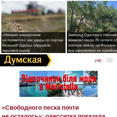
«Никаких альтернатив
Зампред Одесского облсове
не появится»: как удары по портам
захватил около 25 соток и с
Большой Одессы обрушили
элитную землю на Фонтане:
зерновой рынок
она оформлена на покойну
укр
Реклама
«Свободного песка почти
не осталось»: одесситка показала,