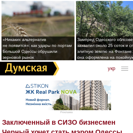
«Никаких альтернатив
Зампред Одесского облсове
не появится»: как удары по портам
захватил около 25 соток и с
Большой Одессы обрушили
элитную землю на Фонтане:
зерновой рынок
она оформлена на покойну
укр
Реклама
Заключенный в СИЗО бизнесмен
Черный хочет стать мэром Одессы