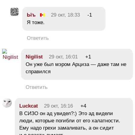
Ьїъ
29 окт, 18:33
-1
Я тоже.
Ответить
Nigilist
29 окт, 16:01
+1
Он уже был мэром Арциза — даже там не
справился
Ответить
Luckcat
29 окт, 16:16
+4
В СИЗО он ад увидел?:) Это ад видели
люди, которые погибли от его халатности.
Ему надо грехи замаливать, а он сидит